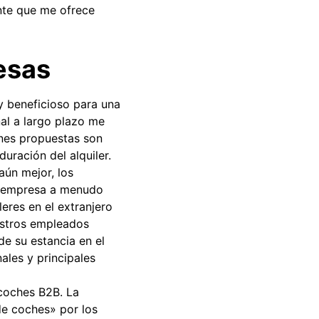
nte que me ofrece
esas
uy beneficioso para una
al a largo plazo me
ones propuestas son
duración del alquiler.
aún mejor, los
ra empresa a menudo
leres en el extranjero
estros empleados
de su estancia en el
ales y principales
 coches B2B. La
de coches» por los