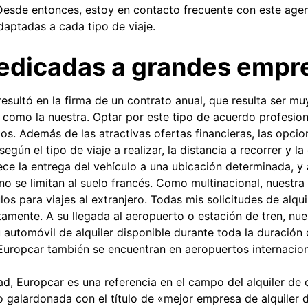
. Desde entonces, estoy en contacto frecuente con este age
daptadas a cada tipo de viaje.
dedicadas a grandes empr
esultó en la firma de un contrato anual, que resulta ser m
 como la nuestra. Optar por este tipo de acuerdo profesion
os. Además de las atractivas ofertas financieras, las opci
egún el tipo de viaje a realizar, la distancia a recorrer y la 
ece la entrega del vehículo a una ubicación determinada, y 
no se limitan al suelo francés. Como multinacional, nuest
ulos para viajes al extranjero. Todas mis solicitudes de alqui
amente. A su llegada al aeropuerto o estación de tren, nu
automóvil de alquiler disponible durante toda la duración 
Europcar también se encuentran en aeropuertos internacion
ad, Europcar es una referencia en el campo del alquiler de
o galardonada con el título de «mejor empresa de alquiler 