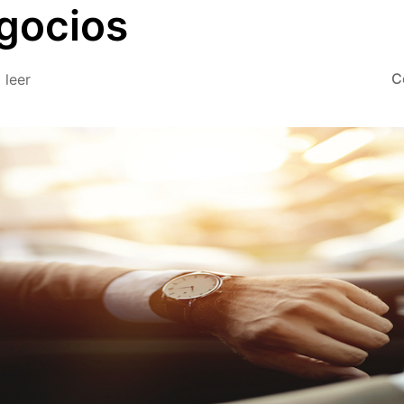
gocios
C
 leer