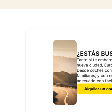
¿ESTÁS BU
Tanto si te embar
nueva ciudad, Euro
Desde coches comp
familiares, y con 
adecuado con faci
Alquilar un c