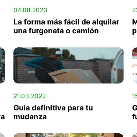
04.08.2023
2
La forma más fácil de alquilar
M
una furgoneta o camión
p
21.03.2022
1
Guía definitiva para tu
G
ta
mudanza
f