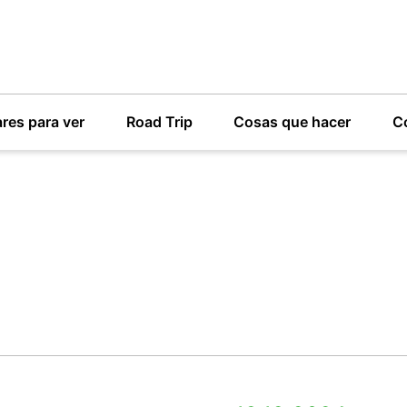
res para ver
Road Trip
Cosas que hacer
C