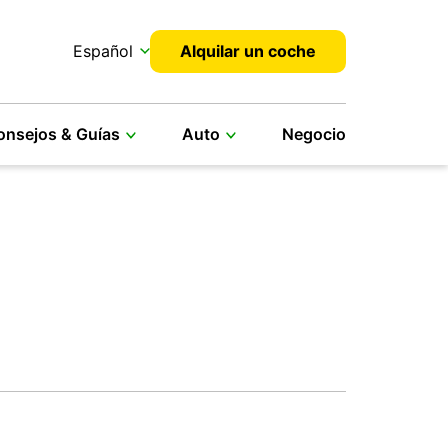
Español
Alquilar un coche
onsejos & Guías
Auto
Negocio