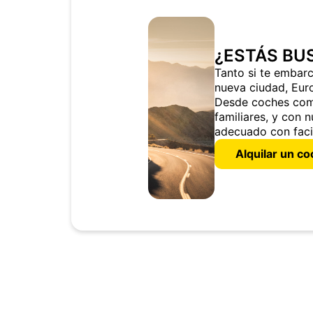
¿ESTÁS BU
Tanto si te embar
nueva ciudad, Euro
Desde coches comp
familiares, y con 
adecuado con faci
Alquilar un c