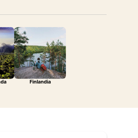
nda
Finlandia