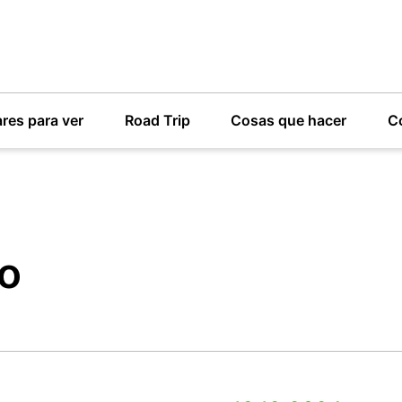
res para ver
Road Trip
Cosas que hacer
C
o