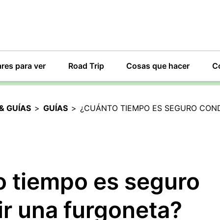
res para ver
Road Trip
Cosas que hacer
C
& GUÍAS
>
GUÍAS
>
¿CUÁNTO TIEMPO ES SEGURO CON
 tiempo es seguro
r una furgoneta?