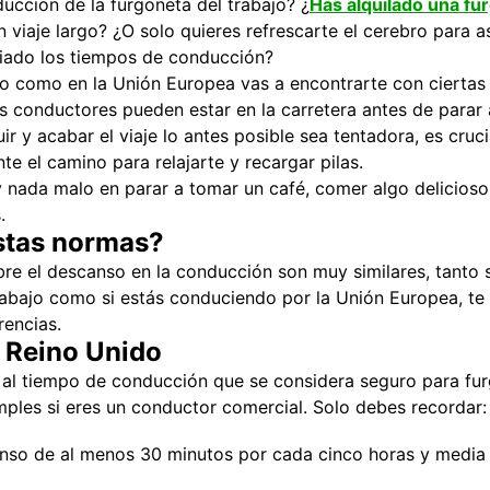
ucción de la furgoneta del trabajo? ¿
Has alquilado una f
viaje largo? ¿O solo quieres refrescarte el cerebro para 
iado los tiempos de conducción?
do como en la Unión Europea vas a encontrarte con ciertas
s conductores pueden estar en la carretera antes de parar
ir y acabar el viaje lo antes posible sea tentadora, es cruc
te el camino para relajarte y recargar pilas.
ay nada malo en parar a tomar un café, comer algo delicios
.
stas normas?
e el descanso en la conducción son muy similares, tanto s
 abajo como si estás conduciendo por la Unión Europea, te
rencias.
l Reino Unido
 al tiempo de conducción que se considera seguro para fur
ples si eres un conductor comercial. Solo debes recordar:
nso de al menos 30 minutos por cada cinco horas y media