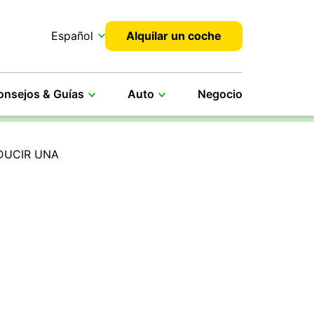
Español
Alquilar un coche
onsejos & Guías
Auto
Negocio
DUCIR UNA