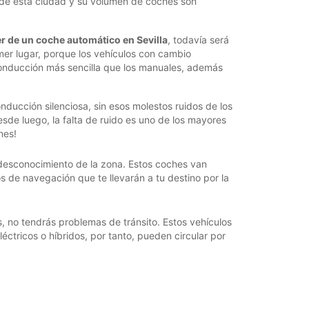
de esta ciudad y su volumen de coches son
er de un coche automático en Sevilla
, todavía será
imer lugar, porque los vehículos con cambio
onducción más sencilla que los manuales, además
ucción silenciosa, sin esos molestos ruidos de los
de luego, la falta de ruido es uno de los mayores
nes!
desconocimiento de la zona. Estos coches van
 de navegación que te llevarán a tu destino por la
s, no tendrás problemas de tránsito. Estos vehículos
éctricos o híbridos, por tanto, pueden circular por