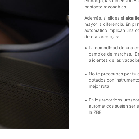
embargo, las dimensiones 
bastante razonables.
Además, si eliges el
alquil
mayor la diferencia. En pr
automático implican una c
de otas ventajas:
La comodidad de una cond
cambios de marchas. ¡Des
alicientes de las vacacio
No te preocupes por tu 
dotados con instrumentos
mejor ruta.
En los recorridos urbano
automáticos suelen ser el
la ZBE.