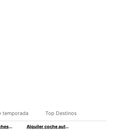
e temporada
Top Destinos
Alquiler de coches automáticos en Tenerife
Alquiler coche automático en Valencia