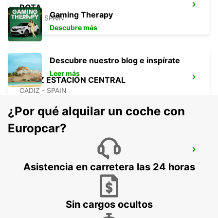
ROTA
Gaming Therapy
ROTA - SPAIN
Descubre más
Descubre nuestro blog e inspírate
Leer más
CÁDIZ ESTACIÓN CENTRAL
CADIZ - SPAIN
¿Por qué alquilar un coche con
Europcar?
CÓRDOBA ESTACIÓN CENTRAL
CORDOBA - SPAIN
Asistencia en carretera las 24 horas
Sin cargos ocultos