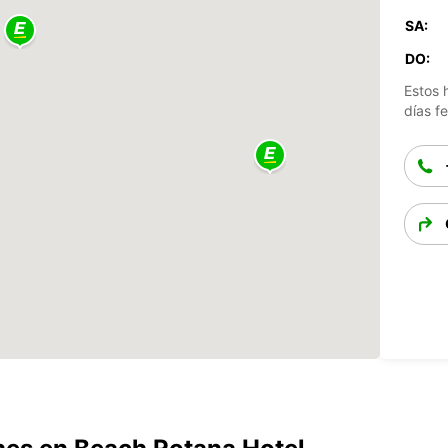
SA:
DO:
Estos 
días fe