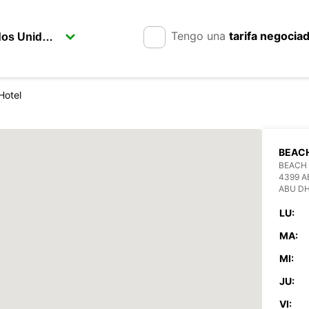
Tengo una
tarifa negocia
Hotel
BEAC
BEACH
4399 A
ABU DH
LU:
MA:
MI:
JU:
VI: