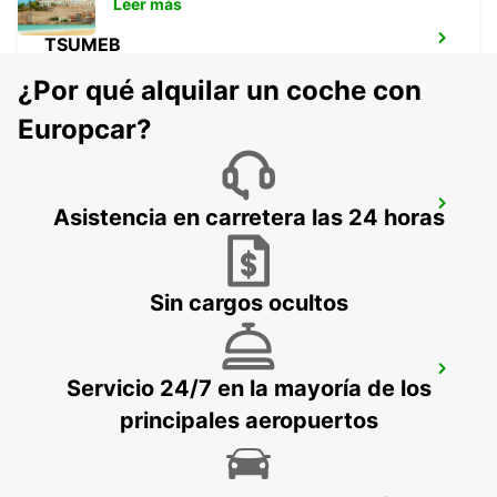
Leer más
TSUMEB
TSUMEB - NAMIBIA
¿Por qué alquilar un coche con
Europcar?
WINDHOEK AEROPUERTO
Asistencia en carretera las 24 horas
WINDHOEK - NAMIBIA
Sin cargos ocultos
MAFIKENG
Servicio 24/7 en la mayoría de los
MAFIKENG - SOUTH AFRICA
principales aeropuertos