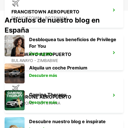
FRANCISTOWN AEROPUERTO
FRANCISTOWN - BOTSWANA
Artículos de nuestro blog en
España
Desbloquea tus beneficios de Privilege
For You
Únete gratis
BULAWAYO AEROPUERTO
BULAWAYO - ZIMBABWE
Alquila un coche Premium
Descubre más
Gaming Therapy
GABORONE AEROPUERTO
Descubre más
GABORONE - BOTSWANA
Descubre nuestro blog e inspírate