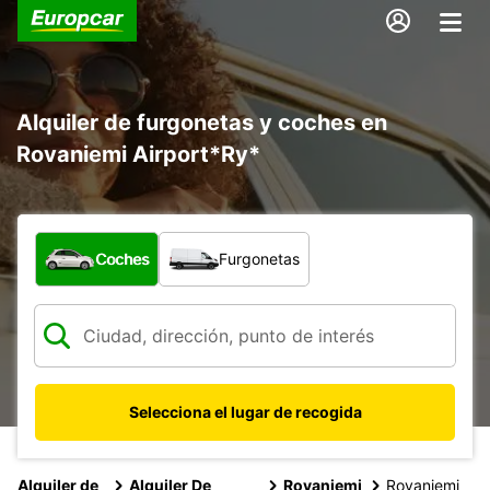
Alquiler de furgonetas y coches en
Rovaniemi Airport*Ry*
¿Qué tipo de vehículo?
Coches
Furgonetas
Selecciona el lugar de recogida
Alquiler de
Alquiler De
Rovaniemi
Rovaniemi