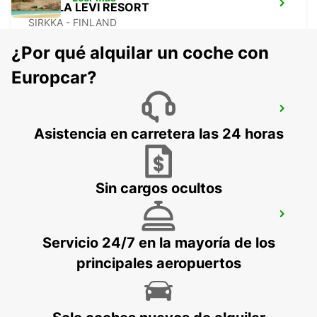
KITTILA LEVI RESORT
SIRKKA - FINLAND
¿Por qué alquilar un coche con
Europcar?
KUUSAMO CENTRO CIUDAD
KUUSAMO - FINLAND
Asistencia en carretera las 24 horas
Sin cargos ocultos
AEROPUERTO DE KUUSAMO
KUUSAMO - FINLAND
Servicio 24/7 en la mayoría de los
principales aeropuertos