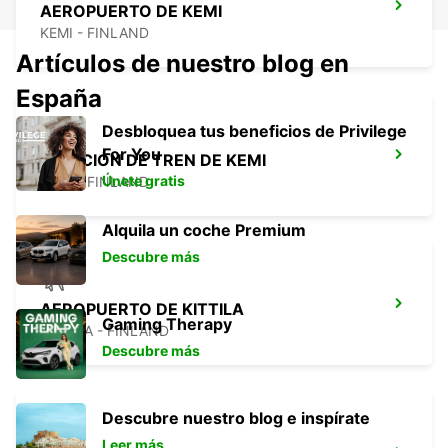
AEROPUERTO DE KEMI
KEMI - FINLAND
Artículos de nuestro blog en
España
Desbloquea tus beneficios de Privilege
For You
ESTACIÓN DE TREN DE KEMI
Únete gratis
KEMI - FINLAND
Alquila un coche Premium
Descubre más
AEROPUERTO DE KITTILA
Gaming Therapy
KITTILA - FINLAND
Descubre más
Descubre nuestro blog e inspírate
Leer más