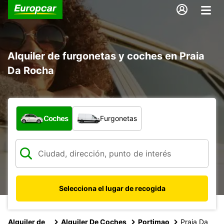
Alquiler de furgonetas y coches en Praia
Da Rocha
¿Qué tipo de vehículo?
Coches
Furgonetas
Selecciona el lugar de recogida
Alquiler de
Alquiler De Coches
Portimao
Praia Da