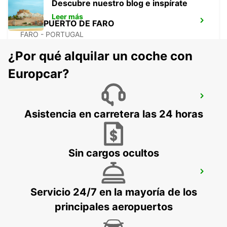
Descubre nuestro blog e inspírate
Leer más
AEROPUERTO DE FARO
FARO - PORTUGAL
¿Por qué alquilar un coche con
Europcar?
MONTE GORDO
MONTE GORDO - PORTUGAL
Asistencia en carretera las 24 horas
Sin cargos ocultos
SINES
SINES - PORTUGAL
Servicio 24/7 en la mayoría de los
principales aeropuertos