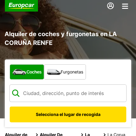
Alquiler de coches y furgonetas en LA
CORUÑA RENFE
¿Qué tipo de vehículo?
Coches
Furgonetas
Selecciona el lugar de recogida
Alquiler de
Alquiler De
La
La Corua