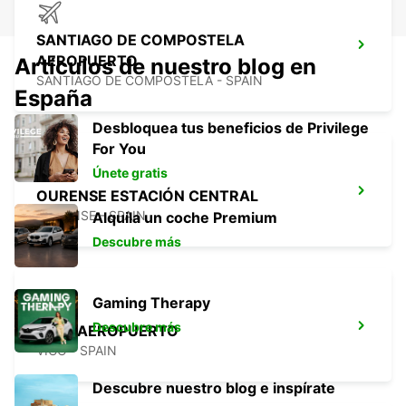
SANTIAGO DE COMPOSTELA
AEROPUERTO
Artículos de nuestro blog en
SANTIAGO DE COMPOSTELA - SPAIN
España
Desbloquea tus beneficios de Privilege
For You
Únete gratis
OURENSE ESTACIÓN CENTRAL
OURENSE - SPAIN
Alquila un coche Premium
Descubre más
Gaming Therapy
Descubre más
VIGO AEROPUERTO
VIGO - SPAIN
Descubre nuestro blog e inspírate