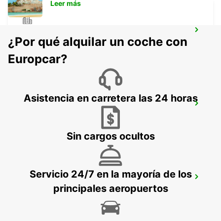
Leer más
VIANA DO CASTELO
¿Por qué alquilar un coche con
VIANA DO CASTELO - PORTUGAL
Europcar?
Asistencia en carretera las 24 horas
ASTURIAS AEROPUERTO
CASTRILLON - SPAIN
Sin cargos ocultos
Servicio 24/7 en la mayoría de los
BRAGA
principales aeropuertos
BRAGA - PORTUGAL