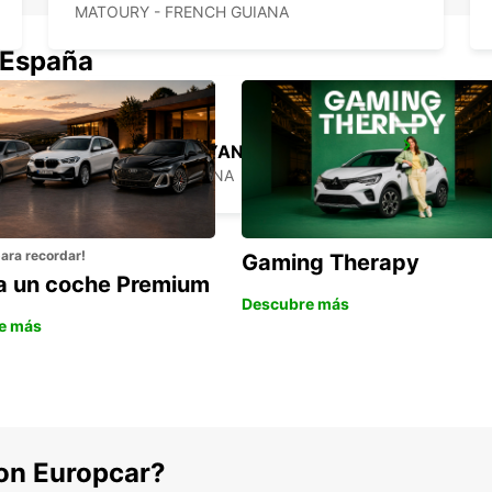
MATOURY - FRENCH GUIANA
 España
EUROPCAR GUYANA CITY STATION
DEMERARA - GUYANA
para recordar!
Gaming Therapy
la un coche Premium
Descubre más
e más
con Europcar?