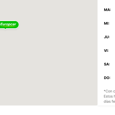
MA:
MI:
JU:
VI:
SA:
DO:
*Con c
Estos 
días fe