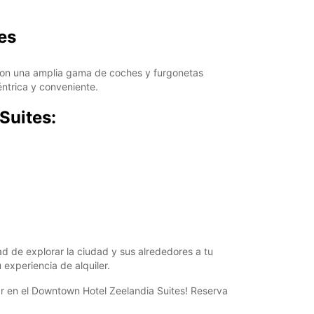
+597 (0) 8154066
es
Cómo llegar
. Con una amplia gama de coches y furgonetas
éntrica y conveniente.
Suites:
tad de explorar la ciudad y sus alrededores a tu
 experiencia de alquiler.
r en el Downtown Hotel Zeelandia Suites! Reserva