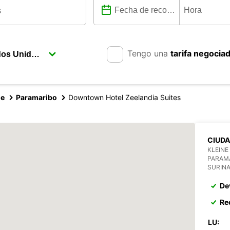
Tengo una
tarifa negocia
me
Paramaribo
Downtown Hotel Zeelandia Suites
CIUDA
KLEINE
PARAM
SURIN
De
Re
LU: