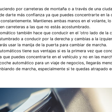
uciendo por carreteras de montaña o a través de una ciud
e darte más confianza ya que puedes concentrarte en la ca
onstantemente. Mantienes ambas manos en el volante, lo cu
 en carreteras a las que no estás acostumbrado.
omático también hace que conducir en el ‘otro lado de la 
ostumbrado a conducir por la derecha y cambias a la izquie
tarás usar la manija de la puerta para cambiar de marcha.
automáticos tiene sus ventajas si es la primera vez que con
ya que puedes concentrarte en el vehículo y no en las marc
n coche automático para un viaje de negocios, llegarás men
biando de marcha, especialmente si te quedas atrapado en 