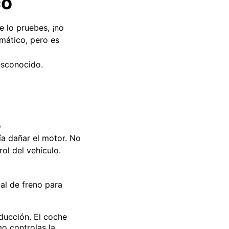
co
 lo pruebes, ¡no
mático, pero es
esconocido.
o
ía dañar el motor. No
ol del vehículo.
dal de freno para
ducción. El coche
o controlas la