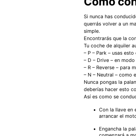
Cómo con
Si nunca has conducid
querrás volver a un m
simple.
Encontrarás que la con
Tu coche de alquiler a
– P – Park – usas est
– D – Drive – en modo
– R – Reverse – para m
– N – Neutral – como 
Nunca pongas la palan
deberías hacer esto c
Así es como se condu
Con la llave en 
arrancar el moto
Engancha la pa
comenzará a mov