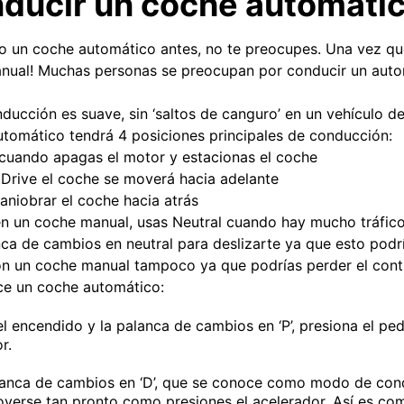
ducir un coche automáti
o un coche automático antes, no te preocupes. Una vez que
anual! Muchas personas se preocupan por conducir un auto
ducción es suave, sin ‘saltos de canguro’ en un vehículo d
utomático tendrá 4 posiciones principales de conducción:
o cuando apagas el motor y estacionas el coche
 Drive el coche se moverá hacia adelante
aniobrar el coche hacia atrás
en un coche manual, usas Neutral cuando hay mucho tráfic
ca de cambios en neutral para deslizarte ya que esto podr
on un coche manual tampoco ya que podrías perder el contr
ce un coche automático:
el encendido y la palanca de cambios en ‘P’, presiona el pe
r.
lanca de cambios en ‘D’, que se conoce como modo de con
erse tan pronto como presiones el acelerador. Así es com