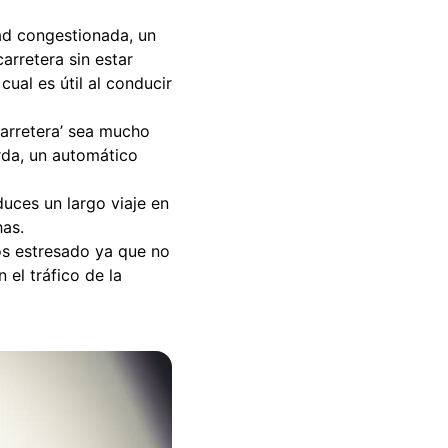
ad congestionada, un
rretera sin estar
al es útil al conducir
carretera’ sea mucho
rda, un automático
duces un largo viaje en
has.
os estresado ya que no
el tráfico de la