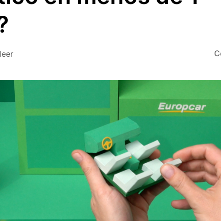
?
C
leer