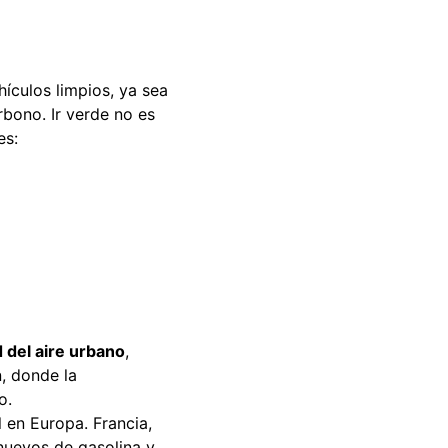
ículos limpios, ya sea
rbono. Ir verde no es
es:
d del aire urbano
,
, donde la
o.
 en Europa. Francia,
nuevos de gasolina y