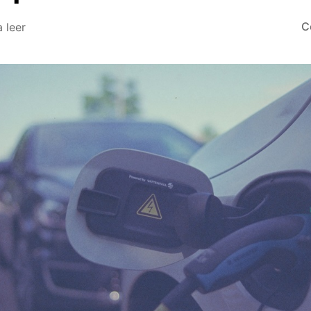
C
a leer