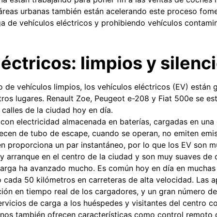
 áreas urbanas también están acelerando este proceso fom
ga de vehículos eléctricos y prohibiendo vehículos contami
éctricos: limpios y silenc
 de vehículos limpios, los vehículos eléctricos (EV) están
ros lugares. Renault Zoe, Peugeot e-208 y Fiat 500e se es
s calles de la ciudad hoy en día.
con electricidad almacenada en baterías, cargadas en una
cen de tubo de escape, cuando se operan, no emiten emisi
én proporciona un par instantáneo, por lo que los EV son m
y arranque en el centro de la ciudad y son muy suaves de 
 carga ha avanzado mucho. Es común hoy en día en muchas
 cada 50 kilómetros en carreteras de alta velocidad. Las a
ión en tiempo real de los cargadores, y un gran número de
rvicios de carga a los huéspedes y visitantes del centro co
os también ofrecen características como control remoto de