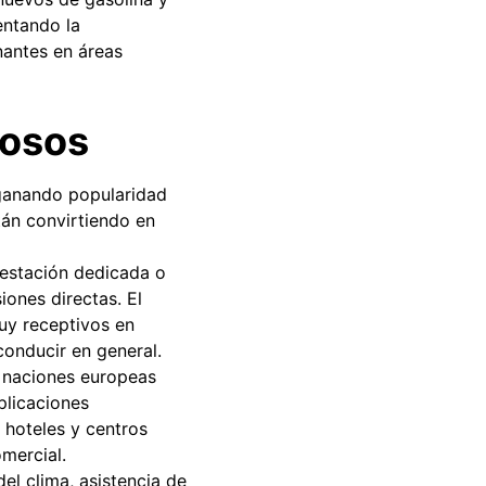
entando la
nantes en áreas
iosos
 ganando popularidad
tán convirtiendo en
 estación dedicada o
ones directas. El
uy receptivos en
conducir en general.
 naciones europeas
plicaciones
 hoteles y centros
mercial.
l clima, asistencia de