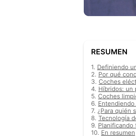
RESUMEN
1.
Definiendo un
2.
Por qué cond
3.
Coches eléctr
4.
Híbridos: un 
5.
Coches limpio
6.
Entendiendo 
7.
¿Para quién s
8.
Tecnología d
9.
Planificando 
10.
En resumen