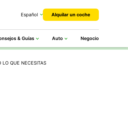
Español
Alquilar un coche
onsejos & Guías
Auto
Negocio
 LO QUE NECESITAS