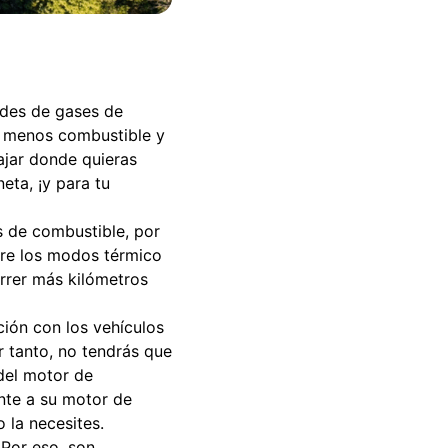
ades de gases de
s menos combustible y
ajar donde quieras
ta, ¡y para tu
s de combustible, por
tre los modos térmico
orrer más kilómetros
ión con los vehículos
r tanto, no tendrás que
del motor de
nte a su motor de
o la necesites.
 Por eso, son