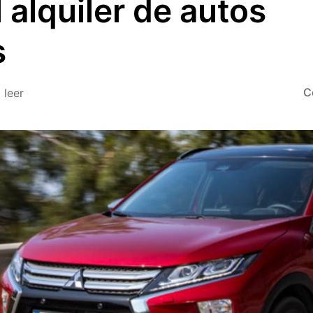
 alquiler de autos
s
C
 leer