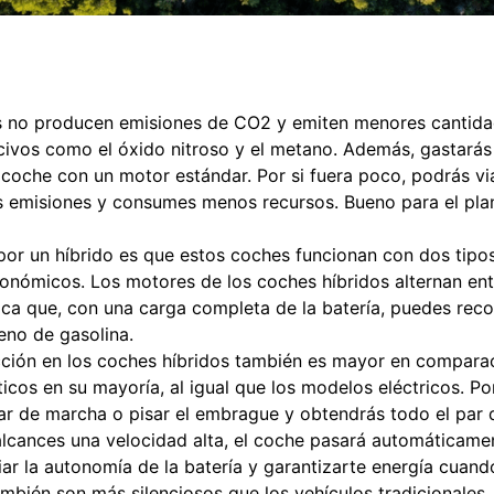
s no producen emisiones de CO2 y emiten menores cantid
civos como el óxido nitroso y el metano. Además, gastará
n coche con un motor estándar. Por si fuera poco, podrás vi
 emisiones y consumes menos recursos. Bueno para el plane
por un híbrido es que estos coches funcionan con dos tipo
conómicos. Los motores de los coches híbridos alternan en
ifica que, con una carga completa de la batería, puedes rec
leno de gasolina.
cción en los coches híbridos también es mayor en comparac
cos en su mayoría, al igual que los modelos eléctricos. Po
r de marcha o pisar el embrague y obtendrás todo el par 
alcances una velocidad alta, el coche pasará automáticame
r la autonomía de la batería y garantizarte energía cuand
mbién son más silenciosos que los vehículos tradicionales.