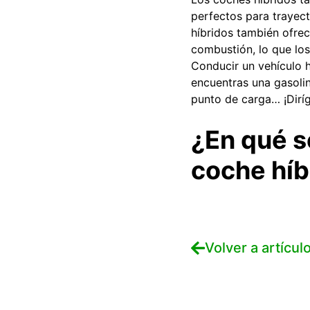
perfectos para trayec
híbridos también ofre
combustión, lo que lo
Conducir un vehículo h
encuentras una gasolin
punto de carga… ¡Diríg
¿En qué s
coche híb
Volver a artícul