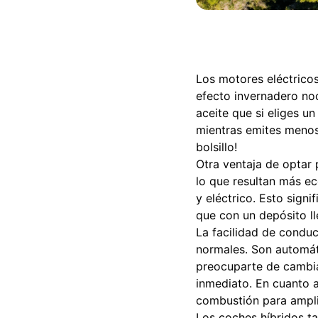
Los motores eléctrico
efecto invernadero no
aceite que si eliges u
mientras emites menos
bolsillo!
Otra ventaja de optar 
lo que resultan más e
y eléctrico. Esto sign
que con un depósito l
La facilidad de condu
normales. Son automáti
preocuparte de cambia
inmediato. En cuanto 
combustión para amplia
Los coches híbridos ta