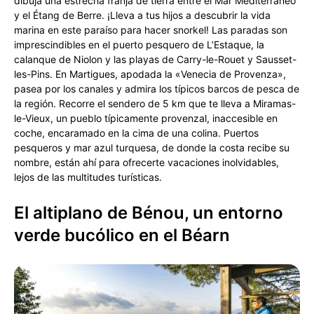
dibuja una estrecha franja de tierra entre el Mar Mediterráneo
y el Étang de Berre. ¡Lleva a tus hijos a descubrir la vida
marina en este paraíso para hacer snorkel! Las paradas son
imprescindibles en el puerto pesquero de L’Estaque, la
calanque de Niolon y las playas de Carry-le-Rouet y Sausset-
les-Pins. En Martigues, apodada la «Venecia de Provenza»,
pasea por los canales y admira los típicos barcos de pesca de
la región. Recorre el sendero de 5 km que te lleva a Miramas-
le-Vieux, un pueblo típicamente provenzal, inaccesible en
coche, encaramado en la cima de una colina. Puertos
pesqueros y mar azul turquesa, de donde la costa recibe su
nombre, están ahí para ofrecerte vacaciones inolvidables,
lejos de las multitudes turísticas.
El altiplano de Bénou, un entorno
verde bucólico en el Béarn