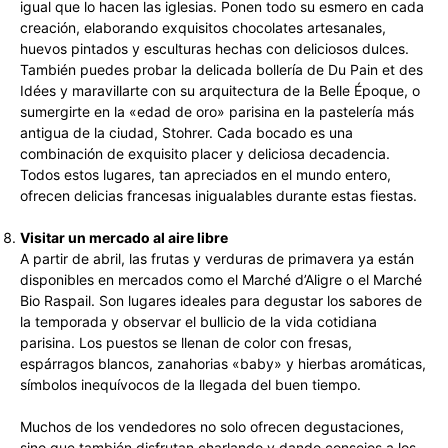
igual que lo hacen las iglesias. Ponen todo su esmero en cada
creación, elaborando exquisitos chocolates artesanales,
huevos pintados y esculturas hechas con deliciosos dulces.
También puedes probar la delicada bollería de Du Pain et des
Idées y maravillarte con su arquitectura de la Belle Époque, o
sumergirte en la «edad de oro» parisina en la pastelería más
antigua de la ciudad, Stohrer. Cada bocado es una
combinación de exquisito placer y deliciosa decadencia.
Todos estos lugares, tan apreciados en el mundo entero,
ofrecen delicias francesas inigualables durante estas fiestas.
Visitar un mercado al aire libre
A partir de abril, las frutas y verduras de primavera ya están
disponibles en mercados como el Marché d’Aligre o el Marché
Bio Raspail. Son lugares ideales para degustar los sabores de
la temporada y observar el bullicio de la vida cotidiana
parisina. Los puestos se llenan de color con fresas,
espárragos blancos, zanahorias «baby» y hierbas aromáticas,
símbolos inequívocos de la llegada del buen tiempo.
Muchos de los vendedores no solo ofrecen degustaciones,
sino que también disfrutan charlando y dando consejos a los