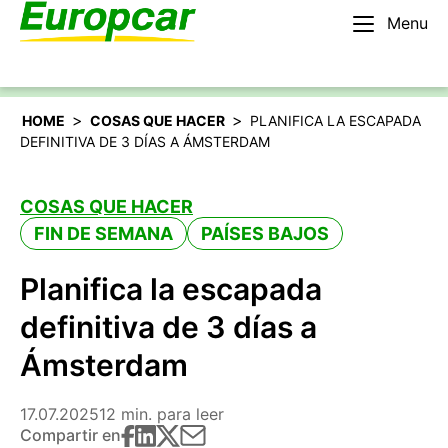
Menu
Español
Alquilar un coche
>
>
HOME
COSAS QUE HACER
PLANIFICA LA ESCAPADA
DEFINITIVA DE 3 DÍAS A ÁMSTERDAM
COSAS QUE HACER
FIN DE SEMANA
PAÍSES BAJOS
Planifica la escapada
definitiva de 3 días a
Ámsterdam
17.07.2025
12 min. para leer
Compartir en