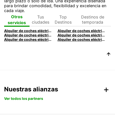
largo plazo o solo de ida. Una experiencia diseñada
para brindar comodidad, flexibilidad y excelencia en
cada viaje.
Tus
Top
Destinos de
Otros
ciudades
Destinos
temporada
servicios
Alquiler de coches eléctricos en Lille | Alquila un coche eléctrico con Europcar
Alquiler de coches eléctricos en Aviñón | Alquila un vehículo eléctrico con Europcar
Alquiler de coches eléctricos en Barcelona | Europcar
Alquiler de coches eléctricos en Valencia | Europcar
Alquiler de coches eléctricos en Alicante | Europcar
Alquiler de coches eléctricos en Málaga | Europcar
Nuestras alianzas
Ver todos los partners