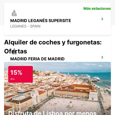
Más estaciones
MADRID LEGANÉS SUPERSITE
LEGANES - SPAIN
Alquiler de coches y furgonetas:
Ofertas
MADRID FERIA DE MADRID
MADRID - SPAIN
15%
dto.
POZUELO
POZUELO DE ALARCON - SPAIN
Disfruta de Lisboa por menos