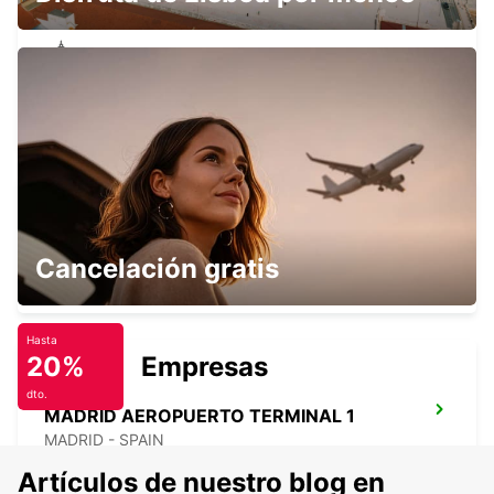
MADRID LAS TABLAS SUPERSITE
MADRID - SPAIN
MADRID AEROPUERTO TERMINAL 4
Cancelación gratis
MADRID - SPAIN
Hasta
20%
Empresas
dto.
MADRID AEROPUERTO TERMINAL 1
MADRID - SPAIN
Artículos de nuestro blog en