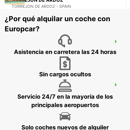
TORREJÓN DE ARDOZ
TORREJON DE ARDOZ - SPAIN
¿Por qué alquilar un coche con
Europcar?
POZUELO
POZUELO DE ALARCON - SPAIN
Asistencia en carretera las 24 horas
Sin cargos ocultos
MADRID LEGANÉS SUPERSITE
LEGANES - SPAIN
Servicio 24/7 en la mayoría de los
principales aeropuertos
Solo coches nuevos de alquiler