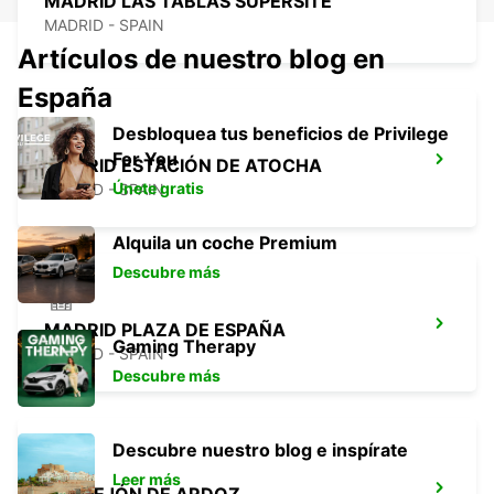
MADRID LAS TABLAS SUPERSITE
MADRID - SPAIN
Artículos de nuestro blog en
España
Desbloquea tus beneficios de Privilege
For You
MADRID ESTACIÓN DE ATOCHA
Únete gratis
MADRID - SPAIN
Alquila un coche Premium
Descubre más
MADRID PLAZA DE ESPAÑA
Gaming Therapy
MADRID - SPAIN
Descubre más
Descubre nuestro blog e inspírate
Leer más