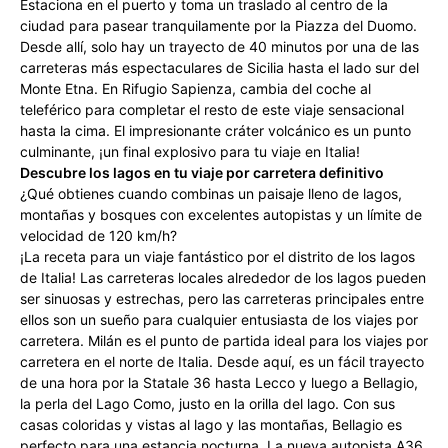
Estaciona en el puerto y toma un traslado al centro de la
ciudad para pasear tranquilamente por la Piazza del Duomo.
Desde allí, solo hay un trayecto de 40 minutos por una de las
carreteras más espectaculares de Sicilia hasta el lado sur del
Monte Etna. En Rifugio Sapienza, cambia del coche al
teleférico para completar el resto de este viaje sensacional
hasta la cima. El impresionante cráter volcánico es un punto
culminante, ¡un final explosivo para tu viaje en Italia!
Descubre los lagos en tu viaje por carretera definitivo
¿Qué obtienes cuando combinas un paisaje lleno de lagos,
montañas y bosques con excelentes autopistas y un límite de
velocidad de 120 km/h?
¡La receta para un viaje fantástico por el distrito de los lagos
de Italia! Las carreteras locales alrededor de los lagos pueden
ser sinuosas y estrechas, pero las carreteras principales entre
ellos son un sueño para cualquier entusiasta de los viajes por
carretera. Milán es el punto de partida ideal para los viajes por
carretera en el norte de Italia. Desde aquí, es un fácil trayecto
de una hora por la Statale 36 hasta Lecco y luego a Bellagio,
la perla del Lago Como, justo en la orilla del lago. Con sus
casas coloridas y vistas al lago y las montañas, Bellagio es
perfecto para una estancia nocturna. La nueva autopista A36