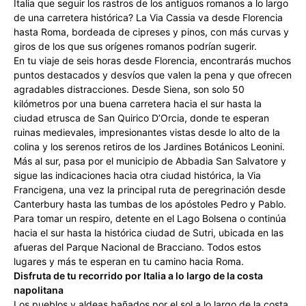
Italia que seguir los rastros de los antiguos romanos a lo largo
de una carretera histórica? La Via Cassia va desde Florencia
hasta Roma, bordeada de cipreses y pinos, con más curvas y
giros de los que sus orígenes romanos podrían sugerir.
En tu viaje de seis horas desde Florencia, encontrarás muchos
puntos destacados y desvíos que valen la pena y que ofrecen
agradables distracciones. Desde Siena, son solo 50
kilómetros por una buena carretera hacia el sur hasta la
ciudad etrusca de San Quirico D’Orcia, donde te esperan
ruinas medievales, impresionantes vistas desde lo alto de la
colina y los serenos retiros de los Jardines Botánicos Leonini.
Más al sur, pasa por el municipio de Abbadia San Salvatore y
sigue las indicaciones hacia otra ciudad histórica, la Via
Francigena, una vez la principal ruta de peregrinación desde
Canterbury hasta las tumbas de los apóstoles Pedro y Pablo.
Para tomar un respiro, detente en el Lago Bolsena o continúa
hacia el sur hasta la histórica ciudad de Sutri, ubicada en las
afueras del Parque Nacional de Bracciano. Todos estos
lugares y más te esperan en tu camino hacia Roma.
Disfruta de tu recorrido por Italia a lo largo de la costa
napolitana
Los pueblos y aldeas bañados por el sol a lo largo de la costa