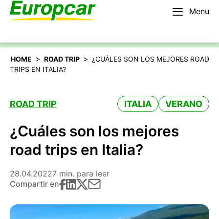
Menu
Español
Alquilar un coche
>
>
HOME
ROAD TRIP
¿CUÁLES SON LOS MEJORES ROAD
TRIPS EN ITALIA?
ROAD TRIP
ITALIA
VERANO
¿Cuáles son los mejores
road trips en Italia?
28.04.2022
7 min. para leer
Compartir en