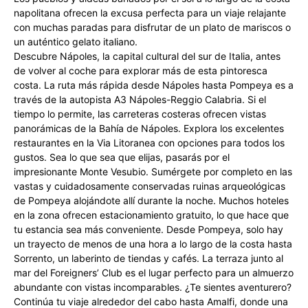
napolitana ofrecen la excusa perfecta para un viaje relajante
con muchas paradas para disfrutar de un plato de mariscos o
un auténtico gelato italiano.
Descubre Nápoles, la capital cultural del sur de Italia, antes
de volver al coche para explorar más de esta pintoresca
costa. La ruta más rápida desde Nápoles hasta Pompeya es a
través de la autopista A3 Nápoles-Reggio Calabria. Si el
tiempo lo permite, las carreteras costeras ofrecen vistas
panorámicas de la Bahía de Nápoles. Explora los excelentes
restaurantes en la Via Litoranea con opciones para todos los
gustos. Sea lo que sea que elijas, pasarás por el
impresionante Monte Vesubio. Sumérgete por completo en las
vastas y cuidadosamente conservadas ruinas arqueológicas
de Pompeya alojándote allí durante la noche. Muchos hoteles
en la zona ofrecen estacionamiento gratuito, lo que hace que
tu estancia sea más conveniente. Desde Pompeya, solo hay
un trayecto de menos de una hora a lo largo de la costa hasta
Sorrento, un laberinto de tiendas y cafés. La terraza junto al
mar del Foreigners’ Club es el lugar perfecto para un almuerzo
abundante con vistas incomparables. ¿Te sientes aventurero?
Continúa tu viaje alrededor del cabo hasta Amalfi, donde una