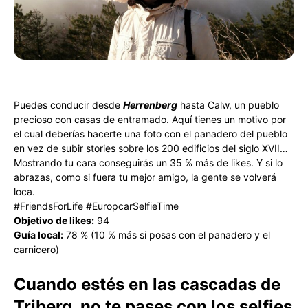
Puedes conducir desde
Herrenberg
hasta Calw, un pueblo
precioso con casas de entramado. Aquí tienes un motivo por
el cual deberías hacerte una foto con el panadero del pueblo
en vez de subir stories sobre los 200 edificios del siglo XVII…
Mostrando tu cara conseguirás un 35 % más de likes. Y si lo
abrazas, como si fuera tu mejor amigo, la gente se volverá
loca.
#FriendsForLife #EuropcarSelfieTime
Objetivo de likes:
94
Guía local:
78 % (10 % más si posas con el panadero y el
carnicero)
Cuando estés en las cascadas de
Triberg, no te pases con los selfies