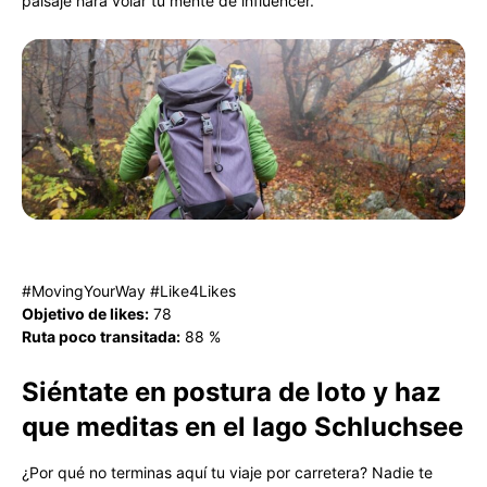
paisaje hará volar tu mente de influencer.
#MovingYourWay #Like4Likes
O
bjetivo de likes:
78
Ruta poco transitada:
88 %
Siéntate en postura de loto y haz
que meditas en el lago Schluchsee
¿Por qué no terminas aquí tu viaje por carretera? Nadie te