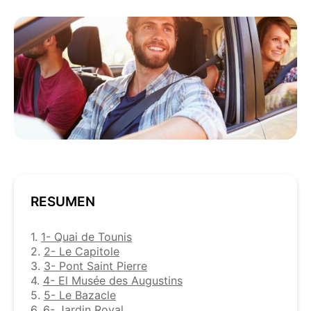
RESUMEN
1.
1- Quai de Tounis
2.
2- Le Capitole
3.
3- Pont Saint Pierre
4.
4- El Musée des Augustins
5.
5- Le Bazacle
6.
6- Jardin Royal