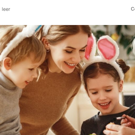
C
 leer