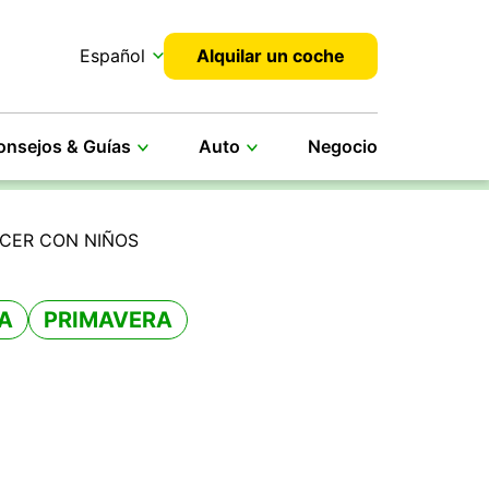
Español
Alquilar un coche
onsejos & Guías
Auto
Negocio
ACER CON NIÑOS
A
PRIMAVERA