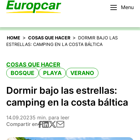
Menu
Español
Alquilar un coche
>
>
HOME
COSAS QUE HACER
DORMIR BAJO LAS
ESTRELLAS: CAMPING EN LA COSTA BÁLTICA
COSAS QUE HACER
BOSQUE
PLAYA
VERANO
Dormir bajo las estrellas:
camping en la costa báltica
14.09.2023
5 min. para leer
Compartir en