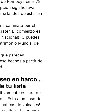
d de Pompeya en el 79
ción significativa
 si la idea de estar en
una caminata por el
ráter. El comienzo es
e Nacional). O puedes
atrimonio Mundial de
s que parecen
eso hechos a partir de
e!
aseo en barco…
e tu lista
nitivamente es hora de
li. ¡Está a un paso del
emáticas de volcanes!
tá activo. ¿Listo para