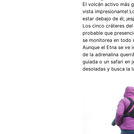
El volcán activo más g
vista impresionante! 
estar debajo de él, ¡e
Los cinco cráteres de
probable que presencie
se monitorea en todo m
Aunque el Etna se ve i
de la adrenalina querr
guiada o un safari en 
desoladas y busca la l