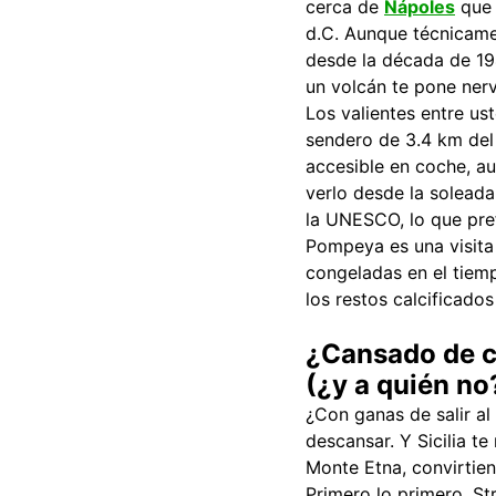
cerca de
Nápoles
que 
d.C. Aunque técnicamen
desde la década de 194
un volcán te pone nerv
Los valientes entre us
sendero de 3.4 km del
accesible en coche, a
verlo desde la solead
la UNESCO, lo que pref
Pompeya es una visita 
congeladas en el tiem
los restos calcificado
¿Cansado de c
(¿y a quién no?
¿Con ganas de salir al
descansar. Y Sicilia te
Monte Etna, convirtien
Primero lo primero. Str