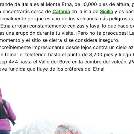
rande de Italia es el Monte Etna, de 10,000 pies de altura, 
Lo encontrarás cerca de
Catania
en la isla de
Sicilia
y es bas
specialmente porque es uno de los volcanes más peligrosos
l Etna arrojan constantemente cenizas y lava, lo que hace
s una erupción durante tu visita. ¡Pero no te preocupes! La
omento y el sitio se cierra si se considera inseguro.
ncreíblemente impresionante desde lejos contra un cielo az
án tomar el teleférico hasta el punto de 8,200 pies y luego
jeep 4×4 hasta el Valle del Bove en la cumbre del volcán. ¡P
ava fundida que fluye de los cráteres del Etna!