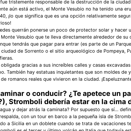
fue tristemente responsable de la destrucción de la ciuda
te aún está activo, el Monte Vesubio no ha tenido una erup
0, ¡lo que significa que es una opción relativamente segura
ioso!
tedes querrán ponerse un poco de protector solar y hacer 
 Monte Vesubio que te lleva directamente alrededor de su c
unque tendrás que pagar para entrar (es parte de un Parqu
a ciudad de Sorrento o el sitio arqueológico de Pompeya, P
ieras.
obligada gracias a sus increíbles calles y casas excavada
po. También hay estatuas inquietantes que son moldes de y
s de romanos reales que vivieron en la ciudad. ¡Espeluznant
aminar o conducir? ¿Te apetece un p
), Stromboli debería estar en la cima d
 agua y dejar atrás la caminata? Por supuesto que sí… defi
 respalda, con un tour en barco a la pequeña isla de Strombo
do a Sicilia en un doblete cuando se trata de vacaciones t
omboli es el tercer y último volcán en Italia que todavía es