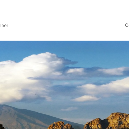
C
leer