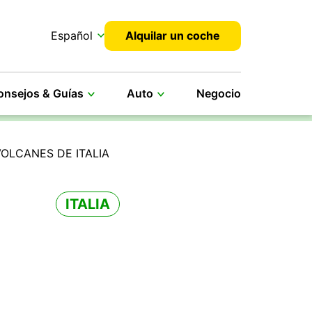
Español
Alquilar un coche
onsejos & Guías
Auto
Negocio
OLCANES DE ITALIA
ITALIA