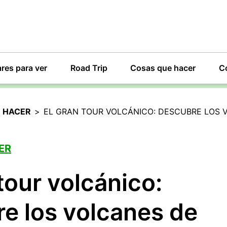
res para ver
Road Trip
Cosas que hacer
C
 HACER
>
EL GRAN TOUR VOLCÁNICO: DESCUBRE LOS V
ER
tour volcánico:
e los volcanes de