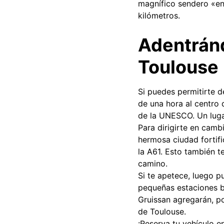
magnífico sendero «ent
kilómetros.
Adentránd
Toulouse
Si puedes permitirte 
de una hora al centro 
de la UNESCO. Un luga
Para dirigirte en camb
hermosa ciudad fortif
la A61. Esto también t
camino.
Si te apetece, luego p
pequeñas estaciones b
Gruissan agregarán, po
de Toulouse.
¡Reserva tu vehículo 