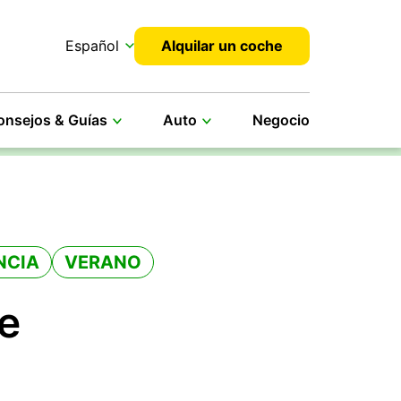
Español
Alquilar un coche
onsejos & Guías
Auto
Negocio
NCIA
VERANO
e