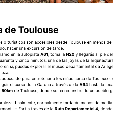
a de Toulouse
es o turísticos son accesibles desde Toulouse en menos de 
lo, hacer una excursión de tarde.
ramo en la autopista
A61
, toma la
N20
y llegarás al pie d
arenta y cinco minutos, una de las joyas de la arquitectu
to en sí, puedes explorar el museo departamental de Arièg
aleza.
 adecuado para entretener a los niños cerca de Toulouse, 
eguir el curso de la Garona a través de la
A64
hasta la loc
e
50km
de Toulouse, donde se ha reconstruido un pueblo g
uraleza, finalmente, normalmente tardarán menos de media 
ermont-le-Fort a través de la
Ruta Departamental 4
, donde