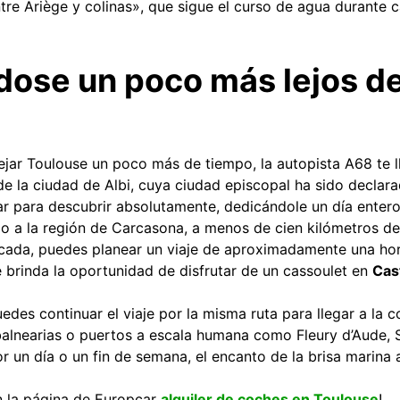
re Ariège y colinas», que sigue el curso de agua durante 
ose un poco más lejos d
dejar Toulouse un poco más de tiempo, la autopista A68 te
de la ciudad de Albi, cuya ciudad episcopal ha sido declar
r para descubrir absolutamente, dedicándole un día entero
io a la región de Carcasona, a menos de cien kilómetros de
icada, puedes planear un viaje de aproximadamente una hor
e brinda la oportunidad de disfrutar de un cassoulet en
Cas
uedes continuar el viaje por la misma ruta para llegar a la 
alnearias o puertos a escala humana como Fleury d’Aude, S
r un día o un fin de semana, el encanto de la brisa marina 
en la página de Europcar
alquiler de coches en Toulouse
!