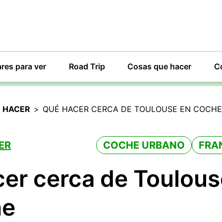
res para ver
Road Trip
Cosas que hacer
C
 HACER
>
QUÉ HACER CERCA DE TOULOUSE EN COCHE
ER
COCHE URBANO
FRA
er cerca de Toulous
he