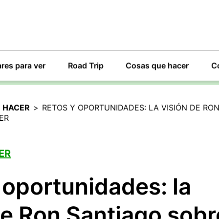
res para ver
Road Trip
Cosas que hacer
C
 HACER
>
RETOS Y OPORTUNIDADES: LA VISIÓN DE RO
ER
ER
 oportunidades: la
de Ron Santiago sobr