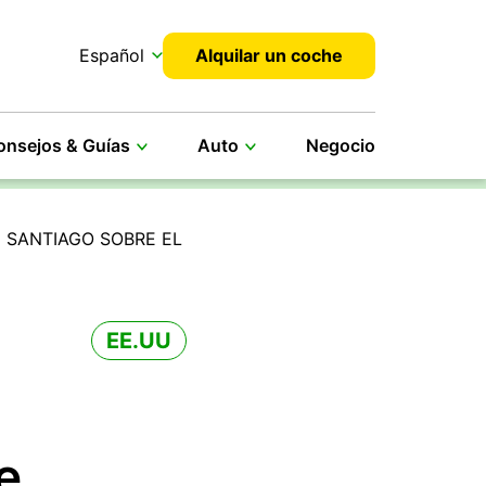
Español
Alquilar un coche
onsejos & Guías
Auto
Negocio
N SANTIAGO SOBRE EL
EE.UU
e