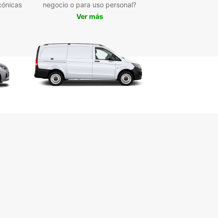
entes ubicaciones que te convengan. ¿Qué estás
cónicas
negocio o para uso personal?
ando?
Ver más
cubre los alrededores de
lina y más allá con tu coche
alquiler Europcar
rcana Byron Bay puede ser más conocida, pero
a tiene sus propios encantos, incluyendo
as playas, museos, Killen Falls y la Thursday
tion. También es una excelente base para
ar el área circundante usando tu coche de
r.
antes de la naturaleza deben dirigirse 150 km al
al Parque Nacional Springbrook, declarado
onio de la Humanidad, para un día tranquilo en la
leza entre selvas tropicales, cascadas y
aderos dramáticos. ¡No te pierdas el Puente del
Natural donde una cascada cae a través de un
o en la formación rocosa (el arco) y en las cuevas