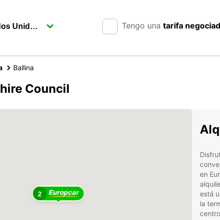
Tengo una
tarifa negocia
a
Ballina
Shire Council
Alq
Disfru
conven
en Eur
alquil
está u
2
la ter
centro