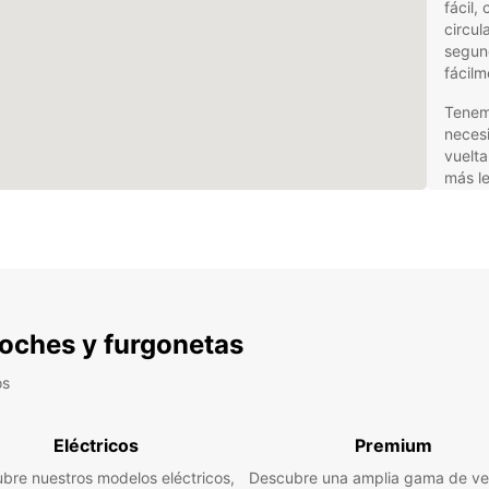
fácil,
circul
segund
fácilm
Tenemo
necesi
vuelta
más le
llevar
económ
de Bal
oportu
Y si t
alquil
 coches y furgonetas
o SUVs
dirigi
os
Nuestr
plazo,
Eléctricos
Premium
suman 
conven
bre nuestros modelos eléctricos,
Descubre una amplia gama de ve