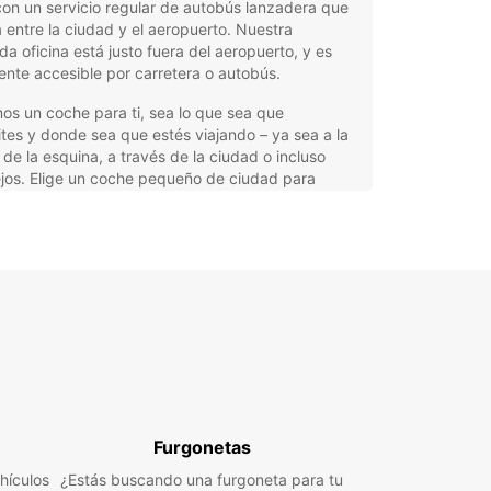
 con un servicio regular de autobús lanzadera que
a entre la ciudad y el aeropuerto. Nuestra
a oficina está justo fuera del aeropuerto, y es
ente accesible por carretera o autobús.
s un coche para ti, sea lo que sea que
tes y donde sea que estés viajando – ya sea a la
 de la esquina, a través de la ciudad o incluso
jos. Elige un coche pequeño de ciudad para
te de A a B cuando necesites una opción
ica para un viaje corto o turismo local alrededor
lina – ¡visita el ‘gran camarón’ para una
nidad de foto divertida!
e diriges fuera de la ciudad en un viaje más largo,
a uno de nuestros coches familiares más grandes
 para llegar allí con comodidad. ¿Por qué no
rte a Byron Bay para un día de sol, mar y surf?
as opciones flexibles de alquiler a corto y largo
 precios asequibles y variedad de vehículos se
Furgonetas
a una oferta de gran valor. Y para total
iencia, puedes recoger y dejar el coche en
hículos
¿Estás buscando una furgoneta para tu