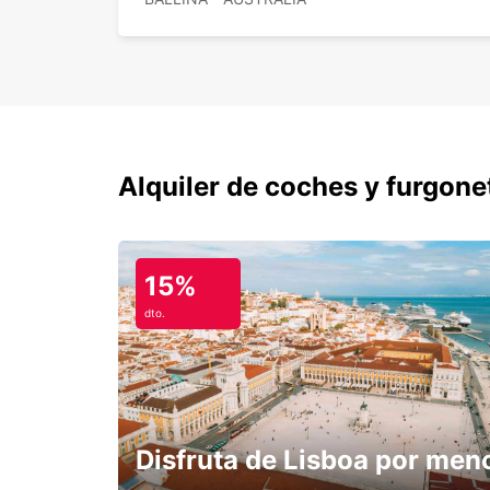
Alquiler de coches y furgone
15%
dto.
Disfruta de Lisboa por men