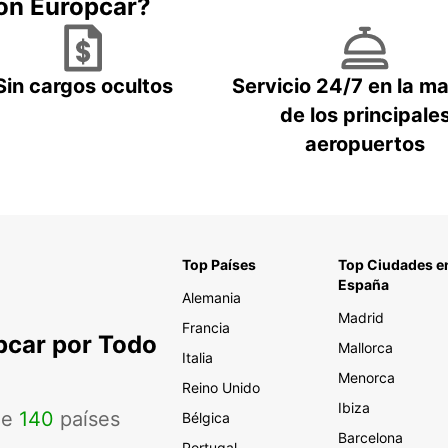
con Europcar?
Sin cargos ocultos
Servicio 24/7 en la m
de los principale
aeropuertos
Top Países
Top Ciudades e
España
Alemania
Madrid
Francia
pcar por Todo
Mallorca
Italia
Menorca
Reino Unido
Ibiza
de
140
países
Bélgica
Barcelona
Portugal