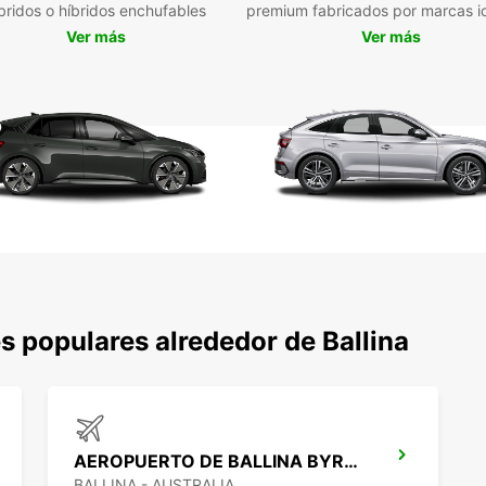
difer
bridos o híbridos enchufables
premium fabricados por marcas i
esper
Ver más
Ver más
Des
Bal
de 
La ce
Ballin
hermos
Planta
explor
alquile
s populares alrededor de Ballina
Los am
norte 
Patrim
natura
desfil
AEROPUERTO DE BALLINA BYRON GATEWAY
Arco 
BALLINA - AUSTRALIA
agujer