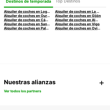
Top Destinos
Destinos de temporada
Alquiler de coches en Logroño
Alquiler de coches en La Coruña
Alquiler de coches en Ourense
Alquiler de coches en Gijón
Alquiler de coches en Cádiz
Alquiler de coches en Almería
Alquiler de coches en Santander
Alquiler de coches en Vigo
Alquiler de coches en Palma
Alquiler de coches en Oviedo
Nuestras alianzas
Ver todos los partners