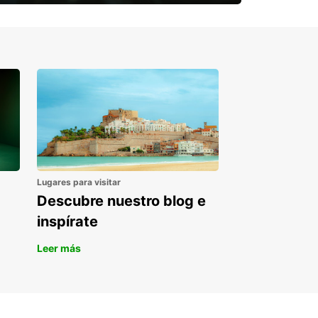
re la máxima versatilidad: alquila nuestros
¿Necesitas una furgoneta para un
los híbridos enchufables para disfrutar del placer
periodo puntual?
ducir eléctrico y la comodidad en largas
cias. Con una batería recargable externamente,
 un alcance eléctrico de 50-60 km. Alquila la
 variabilidad para viajes diarios y de larga
cia.
Lugares para visitar
Descubre nuestro blog e
inspírate
Leer más