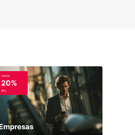
.
e eléctrico
la un eléctrico! Con nuestros coches eléctricos,
es con una batería recargable, sin emisiones de
y experimentas el placer de conducir!
ulos híbridos
Hasta
20%
a el doble de potencia con nuestros vehículos
os. ¡Experimenta una conducción eficiente y
dto.
ación de energía regenerativa! La conducción
ica apoya al motor de combustión y la batería se
durante la conducción.
ulos híbridos enchufables
Empresas