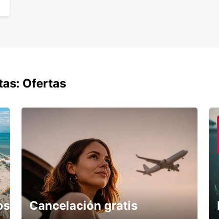
y Audi
Coch
¡Alqui
conduc
CO2, ¡
tas: Ofertas
Vehíc
Alquil
híbrid
gener
eléctr
carga 
Vehíc
os
Cancelación gratis