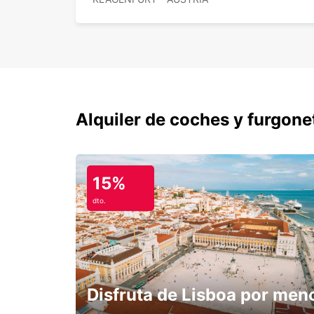
Alquiler de coches y furgone
15%
dto.
Disfruta de Lisboa por men