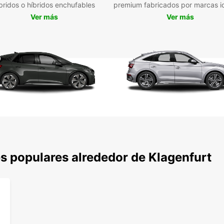
bridos o híbridos enchufables
premium fabricados por marcas i
Ver más
Ver más
Alquil
privad
cómod
Depo
Alquil
Europ
y pot
trans
s populares alrededor de Klagenfurt
SUV y
Alquil
con tr
mucha