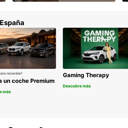
Descub
vehícu
Cancela sin coste si tu vuelo se cancela
de con
 España
distan
logras
máxima
distan
para recordar!
Gaming Therapy
la un coche Premium
Descubre más
e más