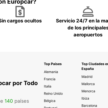
con Europcar?
Sin cargos ocultos
Servicio 24/7 en la m
de los principale
aeropuertos
Top Países
Top Ciudades e
España
Alemania
Madrid
Francia
pcar por Todo
Mallorca
Italia
Menorca
Reino Unido
Ibiza
de
140
países
Bélgica
Barcelona
Portugal