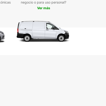
cónicas
negocio o para uso personal?
Ver más
a tu coche de alquiler como un sedán. Ya sea
o o de negocios, con Europcar viajas
amente y en un vehículo Premium.
rtivo
a tu coche de alquiler como un deportivo.
car ofrece muchas marcas de coches conocidas
entes como Audi y Mercedes Benz con
misiones tanto manuales como automáticas.
 tracción en las cuatro ruedas
a tu coche de alquiler como un SUV o un coche
acción en las cuatro ruedas. Europcar ofrece
s marcas de coches conocidas como VW, Skoda