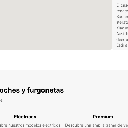
El cas
renace
Bachma
litera
Klagen
Austri
desde 
Estiria
Elige 
amplia
manera
actual
para 
oferta
 coches y furgonetas
a larg
supues
os
en Kl
person
movil
Eléctricos
Premium
bre nuestros modelos eléctricos,
Descubre una amplia gama de ve
Sedá