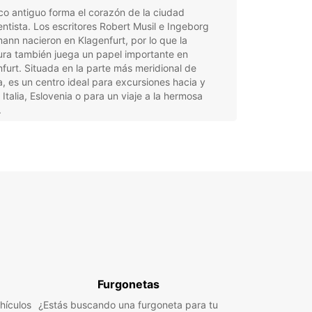
co antiguo forma el corazón de la ciudad
ntista. Los escritores Robert Musil e Ingeborg
nn nacieron en Klagenfurt, por lo que la
tura también juega un papel importante en
furt. Situada en la parte más meridional de
a, es un centro ideal para excursiones hacia y
Italia, Eslovenia o para un viaje a la hermosa
.
el coche de alquiler que más te convenga de una
 flota ecológica y explora los alrededores de
 fácil y conveniente. Consulta nuestras ofertas
es y reserva directamente en línea antes de viajar
descubrir una gama de posibilidades. Tenemos
s para alquileres diarios, semanales, mensuales y
o plazo disponibles en esta estación. Por
to, nuestro personal en las estaciones de alquiler
agenfurt también estará encantado de ayudarte
almente para ofrecerte una solución de
idad adecuada.
Furgonetas
hículos
¿Estás buscando una furgoneta para tu
n