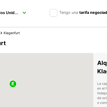
Tengo una
tarifa negocia
Klagenfurt
rt
Alq
Kla
La cap
en el 
Indep
de oci
o corr