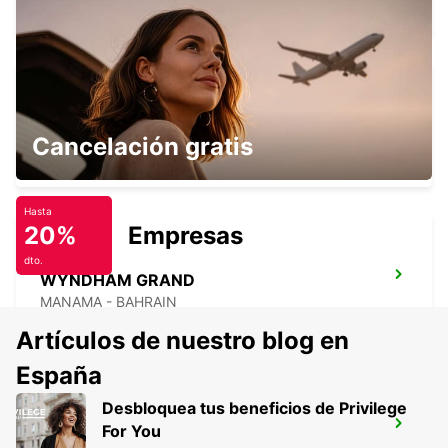
MANAMA - BAHRAIN
CROWN PLAZA MANAMA
Cancelación gratis
MANAMA - BAHRAIN
Hasta
20%
Empresas
dto.
WYNDHAM GRAND
MANAMA - BAHRAIN
Artículos de nuestro blog en
España
Desbloquea tus beneficios de Privilege
FOUR SEASON HOTEL
For You