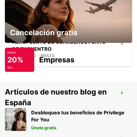
GUARULHOS - BRAZIL
Cancelación gratis
AEROPUERTO DE GUARULHOS PUNTO
DE ENCUENTRO
Hasta
SAO PAULO - BRAZIL
20%
Empresas
dto.
Artículos de nuestro blog en
SALTO CITY
España
SALTO - URUGUAY
Desbloquea tus beneficios de Privilege
For You
Únete gratis