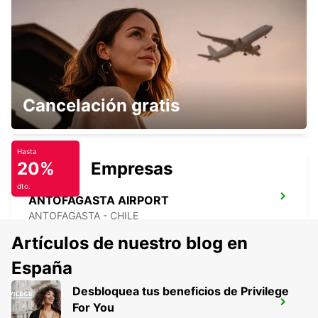
CALAMA - CHILE
CALAMA AIRPORT
Cancelación gratis
CALAMA - CHILE
Hasta
20%
Empresas
dto.
ANTOFAGASTA AIRPORT
ANTOFAGASTA - CHILE
Artículos de nuestro blog en
España
Desbloquea tus beneficios de Privilege
ANTOFAGASTA BRANCH
For You