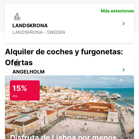
Más estaciones
LANDSKRONA
LANDSKRONA - SWEDEN
Alquiler de coches y furgonetas:
Ofertas
ANGELHOLM
ANGELHOLM - SWEDEN
15%
dto.
LYNGBY
LYNGBY - DENMARK
Disfruta de Lisboa por menos