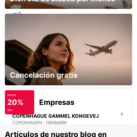
ANGELHOLM AEROPUERTO
ANGELHOLM - SWEDEN
HERLEV
Cancelación gratis
HERLEV - DENMARK
Hasta
20%
Empresas
dto.
COPENHAGUE GAMMEL KONGEVEJ
COPENHAGEN - DENMARK
Artículos de nuestro blog en