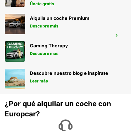
Únete gratis
Alquila un coche Premium
Descubre más
PUNTA CANA INTERNATIONA
AEROPUERTO
Gaming Therapy
PUNTA CANA - DOMINICAN REPUBLIC
Descubre más
Descubre nuestro blog e inspírate
Leer más
¿Por qué alquilar un coche con
Europcar?