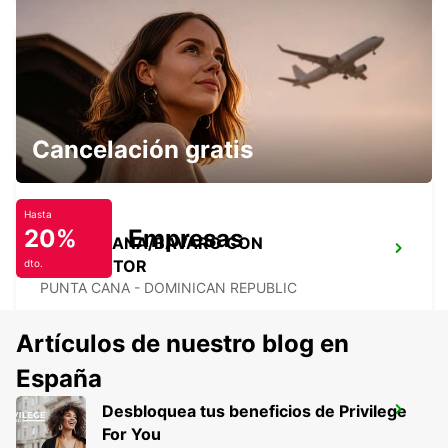
PUNTA CANA/BAVARO
BAVARO - DOMINICAN REPUBLIC
Cancelación gratis
Hasta
20%
Empresas
PUNTA CANA/BAVARO CON
CONDUCTOR
dto.
PUNTA CANA - DOMINICAN REPUBLIC
Artículos de nuestro blog en
España
Desbloquea tus beneficios de Privilege
ELECTROLINERA BAVARO
For You
BAVARO - DOMINICAN REPUBLIC