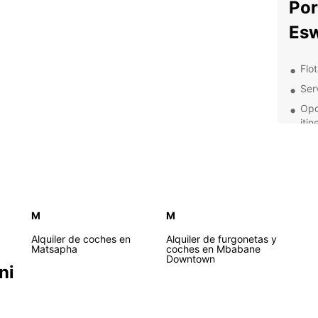
Por
Esw
Flo
Ser
Opc
itin
Con
en 
Seg
hor
Des
M
M
Esw
Alquiler de coches en
Alquiler de furgonetas y
Matsapha
coches en Mbabane
Downtown
ni
Eswati
un paí
gente 