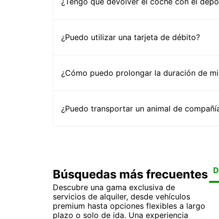
¿Tengo que devolver el coche con el depós
¿Puedo utilizar una tarjeta de débito?
¿Cómo puedo prolongar la duración de mi 
¿Puedo transportar un animal de compañía
D
Búsquedas más frecuentes
Descubre una gama exclusiva de
Al
Al
Al
Al
servicios de alquiler, desde vehículos
Al
Al
Al
Al
premium hasta opciones flexibles a largo
Al
Al
plazo o solo de ida. Una experiencia