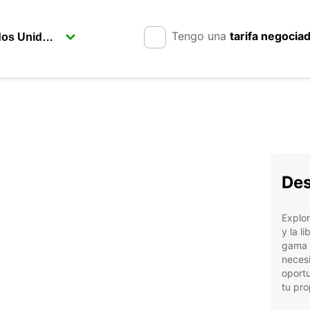
Tengo una
tarifa negocia
Des
Explor
y la l
gama d
necesi
oportu
tu pro