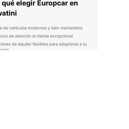
 qué elegir Europcar en
atini
ta de vehículos modernos y bien mantenidos
vicio de atención al cliente excepcional
iones de alquiler flexibles para adaptarse a tu
erario
venientes ubicaciones de recogida y devolución
todo el país
uro completo y asistencia en carretera las 24
as
cubre los Tesoros de
atini
ni, anteriormente conocido como Suazilandia, es
s lleno de belleza natural, cultura vibrante y
amable. Con tu vehículo de Europcar, podrás