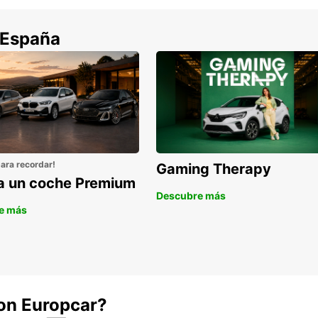
explor
y las 
 España
No te 
Nacion
leones
realiz
tradic
las es
Res
Eur
para recordar!
Gaming Therapy
la un coche Premium
Descubre más
Ya se
e más
famili
semana
perfec
alquil
este f
con Europcar?