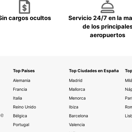
Sin cargos ocultos
Servicio 24/7 en la m
de los principale
aeropuertos
Top Países
Top Ciudades en España
Top
Alemania
Madrid
Mil
Francia
Mallorca
Náp
Italia
Menorca
Par
Reino Unido
Ibiza
Ro
de
Bélgica
Barcelona
Lis
Portugal
Valencia