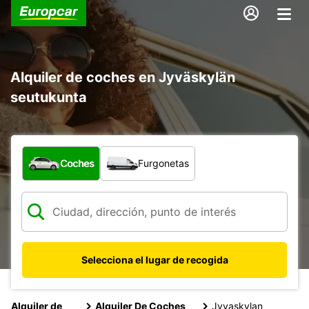
Alquiler de coches en Jyväskylän
seutukunta
¿Qué tipo de vehículo?
Coches
Furgonetas
Selecciona el lugar de recogida
Alquiler de
Alquiler De Coches
Jyvaskylan