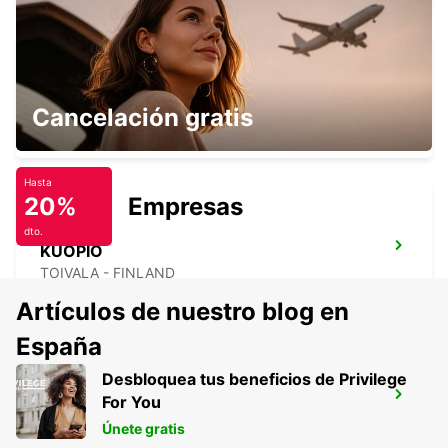
TAMPERE K-AUTO
Cancelación gratis
TAMPERE - FINLAND
Hasta
20%
Empresas
dto.
KUOPIO
TOIVALA - FINLAND
Artículos de nuestro blog en
España
Desbloquea tus beneficios de Privilege
ESTACIÓN DE TREN DE LAHTI
For You
LAHTI - FINLAND
Únete gratis