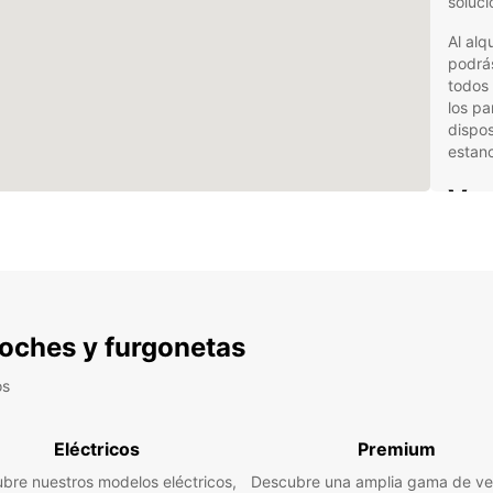
soluci
Al alq
podrás
todos 
los pa
dispos
estanc
Ven
con
Amp
com
 coches y furgonetas
Res
com
os
Ofe
cli
Eléctricos
Premium
Ate
car
bre nuestros modelos eléctricos,
Descubre una amplia gama de ve