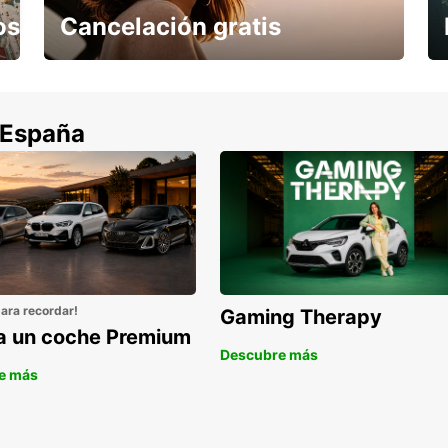
os
Cancelación gratis
Cancela sin coste si tu vuelo se cancela
 España
para recordar!
Gaming Therapy
la un coche Premium
Descubre más
e más