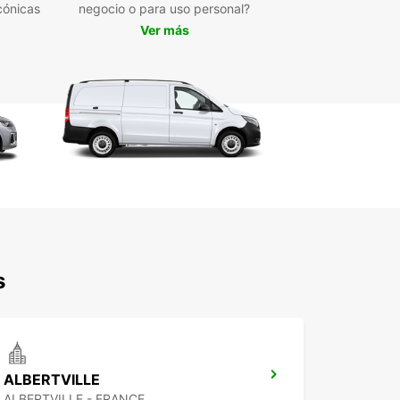
cónicas
negocio o para uso personal?
orta si necesitas un coche por unas horas o por
 días, Europcar en Aix-les-Bains tiene la opción
Ver más
ta para ti. ¡Reserva hoy mismo y disfruta de la
ad de moverte por esta encantadora ciudad
sa a tu ritmo!
s
ALBERTVILLE
ALBERTVILLE - FRANCE