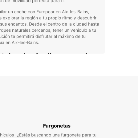
ón de movilidad perfecta para ti.
uilar un coche con Europcar en Aix-les-Bains,
 explorar la región a tu propio ritmo y descubrir
sus encantos. Desde el centro de la ciudad hasta
rques naturales cercanos, tener un vehículo a tu
ición te permitirá disfrutar al máximo de tu
ia en Aix-les-Bains.
tajas de alquilar un coche
 Europcar en Aix-les-Bains:
lia variedad de vehículos para elegir, desde
pactos hasta familiares y vehículos comerciales.
erva en línea rápida y sencilla para mayor
odidad.
rtas especiales y descuentos exclusivos para
entes frecuentes.
Furgonetas
nción al cliente de calidad y asistencia en
retera las 24 horas, los 7 días de la semana.
hículos
¿Estás buscando una furgoneta para tu