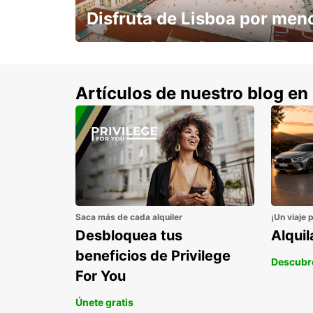
Disfruta de Lisboa por men
con un 15% de descuento.
Artículos de nuestro blog en
Saca más de cada alquiler
¡Un viaje 
Desbloquea tus
Alqui
beneficios de Privilege
Descubr
For You
Únete gratis