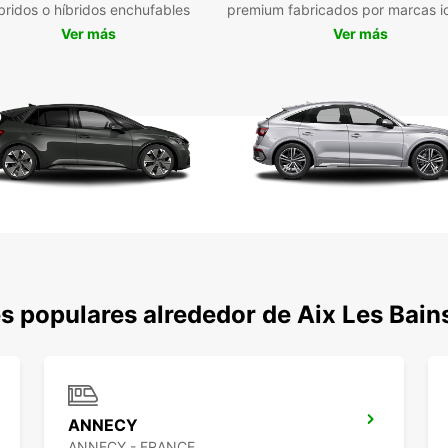
bridos o híbridos enchufables
premium fabricados por marcas i
No imp
varios
Ver más
Ver más
perfec
libert
france
s populares alrededor de Aix Les Bain
ANNECY
ANNECY - FRANCE