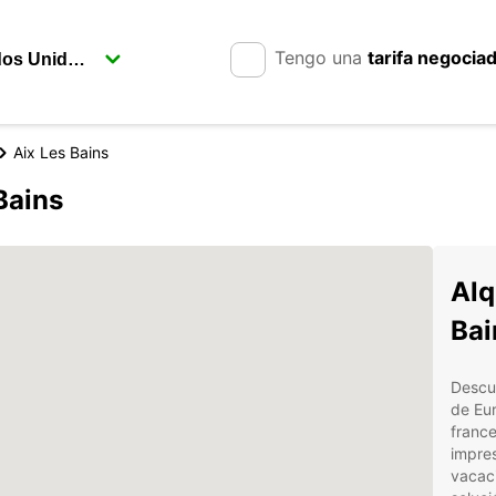
Tengo una
tarifa negocia
Aix Les Bains
Bains
Alq
Bai
Descub
de Eur
france
impres
vacaci