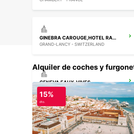
GINEBRA CAROUGE,HOTEL RAMADA ENCORE
GRAND-LANCY - SWITZERLAND
Alquiler de coches y furgone
GENEVA EAUX-VIVES
GENEVA - SWITZERLAND
15%
dto.
GINEBRA, CENTRO
GENEVA - SWITZERLAND