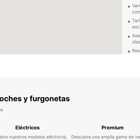
Var
com
Tar
enc
Asis
día
Res
pla
Ya se
necesi
tiene 
te bri
vehícu
 coches y furgonetas
No pi
sus al
os
brinda
ahora 
Eléctricos
Premium
bre nuestros modelos eléctricos,
Descubre una amplia gama de ve