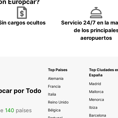
con Europcar?
Sin cargos ocultos
Servicio 24/7 en la m
de los principale
aeropuertos
Top Países
Top Ciudades e
España
Alemania
Madrid
Francia
pcar por Todo
Mallorca
Italia
Menorca
Reino Unido
Ibiza
de
140
países
Bélgica
Barcelona
Portugal