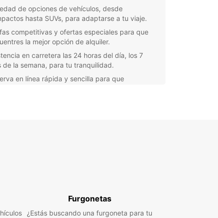
iedad de opciones de vehículos, desde
pactos hasta SUVs, para adaptarse a tu viaje.
ifas competitivas y ofertas especiales para que
uentres la mejor opción de alquiler.
tencia en carretera las 24 horas del día, los 7
s de la semana, para tu tranquilidad.
erva en línea rápida y sencilla para que
nifiques tu viaje con comodidad.
a que estés de vacaciones en Annemasse o
tes un coche para fines de trabajo, Europcar
la solución perfecta para ti. Nuestro equipo local
ndará el mejor servicio y te ayudará a elegir el
lo ideal para tu experiencia en la ciudad.
erdas la oportunidad de explorar Annemasse y
rededores con la libertad y la flexibilidad que te
 un coche de alquiler de Europcar. ¡Reserva
y disfruta de una experiencia inolvidable!
Furgonetas
hículos
¿Estás buscando una furgoneta para tu