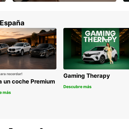
Cancela sin coste si tu vuelo se cancela
 España
para recordar!
Gaming Therapy
la un coche Premium
Descubre más
e más