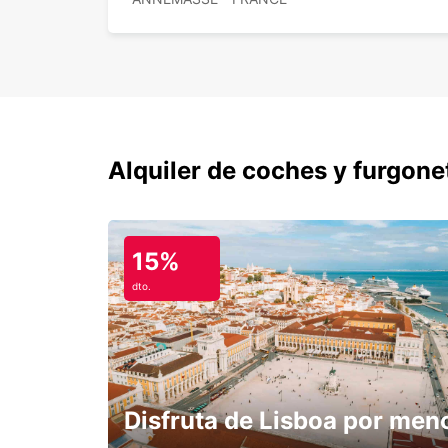
Alquiler de coches y furgone
15%
dto.
Disfruta de Lisboa por men