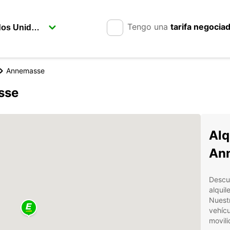
Tengo una
tarifa negocia
Annemasse
sse
Alq
An
Descub
alqui
Nuest
vehícu
movili