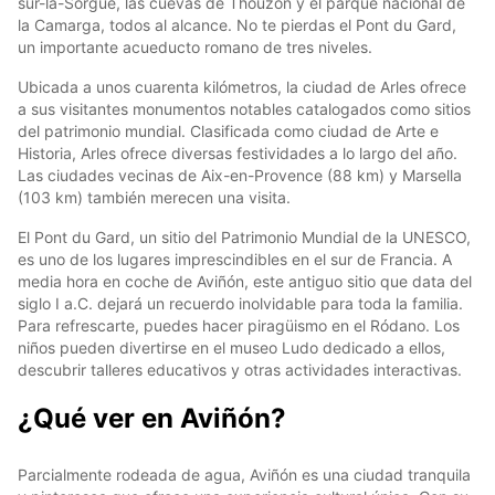
sur-la-Sorgue, las cuevas de Thouzon y el parque nacional de
la Camarga, todos al alcance. No te pierdas el Pont du Gard,
un importante acueducto romano de tres niveles.
Ubicada a unos cuarenta kilómetros, la ciudad de Arles ofrece
a sus visitantes monumentos notables catalogados como sitios
del patrimonio mundial. Clasificada como ciudad de Arte e
Historia, Arles ofrece diversas festividades a lo largo del año.
Las ciudades vecinas de Aix-en-Provence (88 km) y Marsella
(103 km) también merecen una visita.
El Pont du Gard, un sitio del Patrimonio Mundial de la UNESCO,
es uno de los lugares imprescindibles en el sur de Francia. A
media hora en coche de Aviñón, este antiguo sitio que data del
siglo I a.C. dejará un recuerdo inolvidable para toda la familia.
Para refrescarte, puedes hacer piragüismo en el Ródano. Los
niños pueden divertirse en el museo Ludo dedicado a ellos,
descubrir talleres educativos y otras actividades interactivas.
¿Qué ver en Aviñón?
Parcialmente rodeada de agua, Aviñón es una ciudad tranquila