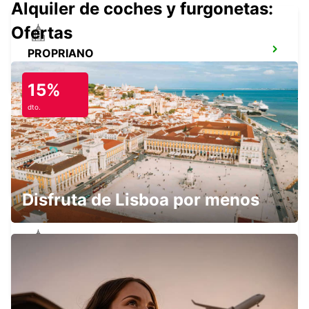
Alquiler de coches y furgonetas:
Ofertas
PROPRIANO
PROPRIANO - FRANCE
15%
dto.
AEROPUERTO DE CALVI
CALVI - FRANCE
Disfruta de Lisboa por menos
PORTO-VECCHIO
PORTO VECCHIO - FRANCE