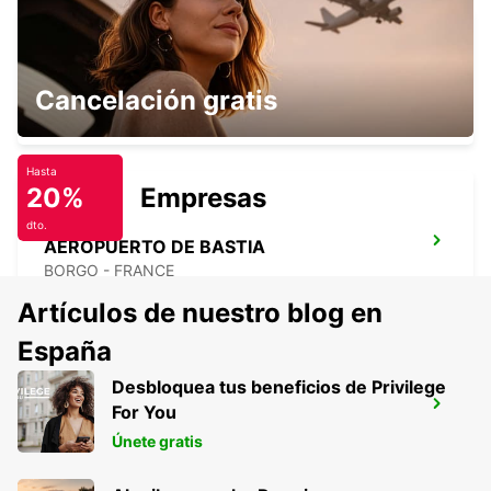
AEROPUERTO DE FIGARI
Cancelación gratis
FIGARI - FRANCE
Hasta
20%
Empresas
dto.
AEROPUERTO DE BASTIA
BORGO - FRANCE
Artículos de nuestro blog en
España
Desbloquea tus beneficios de Privilege
BONIFACIO
For You
BONIFACIO - FRANCE
Únete gratis