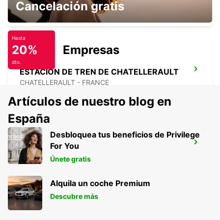
Cancelación gratis
CHATELLERAULT - FRANCE
Hasta
20%
Empresas
dto.
ESTACIÓN DE TREN DE CHATELLERAULT
CHATELLERAULT - FRANCE
Artículos de nuestro blog en
España
Desbloquea tus beneficios de Privilege
CHAUVIGNY
For You
CHAUVIGNY - FRANCE
Únete gratis
Alquila un coche Premium
Descubre más