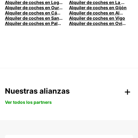
Alquiler de coches en Logroño
Alquiler de coches en La Coruña
Alquiler de coches en Ourense
Alquiler de coches en Gijón
Alquiler de coches en Cádiz
Alquiler de coches en Almería
Alquiler de coches en Santander
Alquiler de coches en Vigo
Alquiler de coches en Palma
Alquiler de coches en Oviedo
Nuestras alianzas
Ver todos los partners