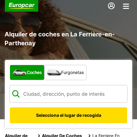
Alquiler de coches en La Ferrière-en-
Parthenay
¿Qué tipo de vehículo?
Coches
Furgonetas
Selecciona el lugar de recogida
Alquiler de
Alquiler De Coches
La Ferriere En