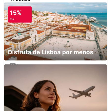
THOUARS - FRANCE
15%
dto.
NIORT
NIORT - FRANCE
Disfruta de Lisboa por menos
ESTACIÓN DE TREN DE NIORT
NIORT - FRANCE
CHATELLERAULT