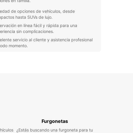
ones en familia.
iedad de opciones de vehículos, desde
pactos hasta SUVs de lujo.
ervación en línea fácil y rápida para una
eriencia sin complicaciones.
lente servicio al cliente y asistencia profesional
todo momento.
uridad y confiabilidad garantizadas en todos
stros vehículos.
 que esté explorando los lugares de interés de la
 o necesita un vehículo para sus desplazamientos
s, Europcar en Saint-Pierre-des-Corps tiene la
ón perfecta para usted. Confíe en nosotros para
cionarle el medio de transporte ideal durante su
ia en esta encantadora ciudad francesa.
Furgonetas
hículos
¿Estás buscando una furgoneta para tu