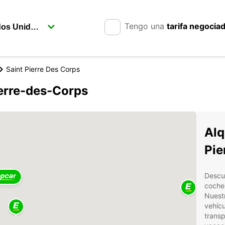
Tengo una
tarifa negocia
Saint Pierre Des Corps
ierre-des-Corps
Alq
Pie
Descub
coche
Nuest
vehícu
transp