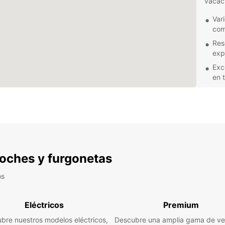
vacaci
Var
com
Res
exp
Exce
en 
Seg
nue
Ya sea
región
diario
soluci
 coches y furgonetas
propor
estanc
os
Eléctricos
Premium
bre nuestros modelos eléctricos,
Descubre una amplia gama de ve