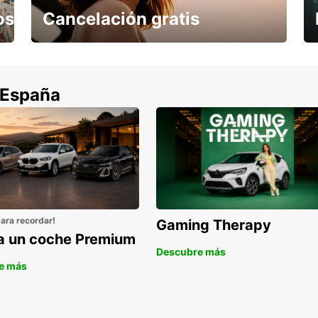
os
Cancelación gratis
Cancela sin coste si tu vuelo se cancela
 España
para recordar!
Gaming Therapy
la un coche Premium
Descubre más
e más