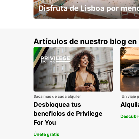
Disfruta de Lisboa por men
con un 15% de descuento.
Artículos de nuestro blog en
Saca más de cada alquiler
¡Un viaje 
Desbloquea tus
Alqui
beneficios de Privilege
Descubr
For You
Únete gratis