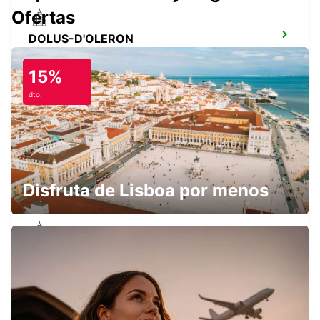
Ofertas
DOLUS-D'OLERON
DOLUS D OLERON - FRANCE
15%
dto.
LESPARRE-MEDOC
LESPARRE-MEDOC - FRANCE
Disfruta de Lisboa por menos
JONZAC
ST MARTIAL DE VITATERNE - FRANCE