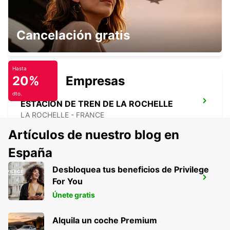
SURGERES
Cancelación gratis
SURGERES - FRANCE
Hasta
20%
Empresas
dto.
ESTACIÓN DE TREN DE LA ROCHELLE
LA ROCHELLE - FRANCE
Artículos de nuestro blog en
España
Desbloquea tus beneficios de Privilege
LA ROCHELLE PERIGNY
For You
LA ROCHELLE - FRANCE
Únete gratis
Alquila un coche Premium