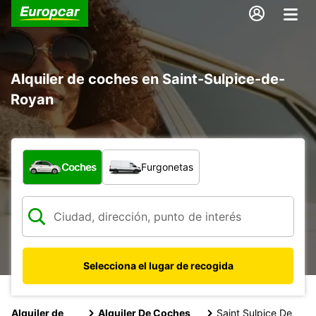
Alquiler de coches en Saint-Sulpice-de-
Royan
¿Qué tipo de vehículo?
Coches
Furgonetas
Selecciona el lugar de recogida
Alquiler de
Alquiler De Coches
Saint Sulpice De