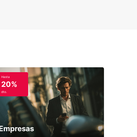
a es más sencillo y cómodo, permitiéndote
tar al máximo de tu viaje con total libertad y
idad.
Hasta
20%
dto.
Empresas