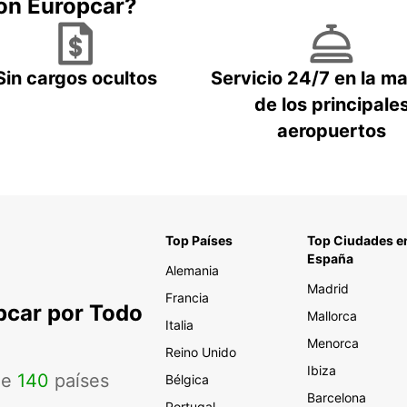
con Europcar?
Sin cargos ocultos
Servicio 24/7 en la m
de los principale
aeropuertos
Top Países
Top Ciudades e
España
Alemania
Madrid
Francia
pcar por Todo
Mallorca
Italia
Menorca
Reino Unido
Ibiza
de
140
países
Bélgica
Barcelona
Portugal