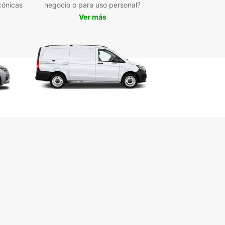
cónicas
negocio o para uso personal?
áticos.
Ver más
mos con puntos de recogida estratégicos en el
 de Sallanches, el aeropuerto y la estación de
lo que te permite iniciar tu viaje de forma rápida y
. Nuestra plataforma online permite reservar en
minutos, adaptándonos a alquileres de corta,
o larga duración. Además, ofrecemos la opción
uileres de ida, facilitando itinerarios flexibles sin
icaciones.
iedad de marcas y modelos para todas las
esidades
ículos eléctricos e híbridos para un viaje más
tenible
ogida y devolución en múltiples ubicaciones
erva fácil y rápida a través de nuestra web
uileres desde un día hasta varios meses
iones de alquiler de una sola dirección
ropcar, descubrir Sallanches y la región de Alta