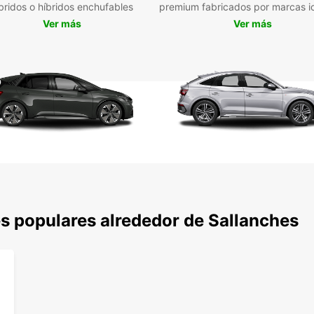
bridos o híbridos enchufables
premium fabricados por marcas i
autom
Ver más
Ver más
Conta
centro
tren, 
cómoda
pocos 
media 
de alq
compl
Var
nec
Veh
sos
s populares alrededor de Sallanches
Rec
Res
Alq
Opc
Con Eu