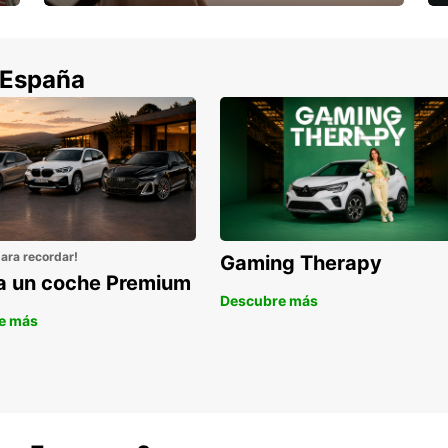
Cancela sin coste si tu vuelo se cancela
 España
para recordar!
Gaming Therapy
la un coche Premium
Descubre más
e más