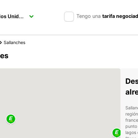
Tengo una
tarifa negocia
Sallanches
hes
Des
alr
Sallan
región
france
punto 
lagos 