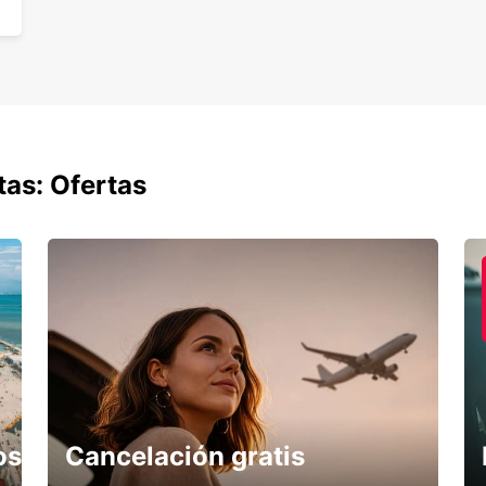
Saboy
disfru
segur
tas: Ofertas
os
Cancelación gratis