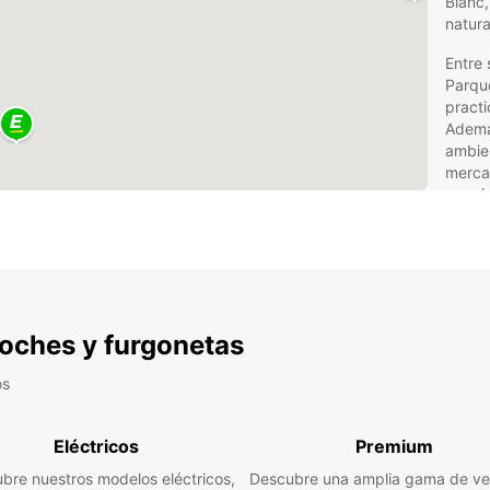
Blanc,
natura
Entre 
Parque
practi
Además
ambien
mercad
esquí 
como 
destin
Ven
con
 coches y furgonetas
Europc
os
alred
adapt
Eléctricos
Premium
ideale
y mono
bre nuestros modelos eléctricos,
Descubre una amplia gama de ve
incluy