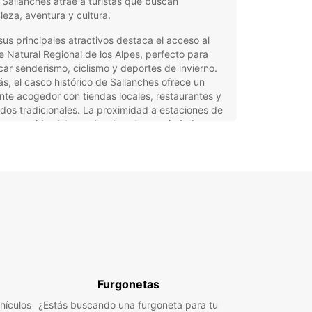
 Sallanches atrae a turistas que buscan
leza, aventura y cultura.
sus principales atractivos destaca el acceso al
 Natural Regional de los Alpes, perfecto para
car senderismo, ciclismo y deportes de invierno.
, el casco histórico de Sallanches ofrece un
te acogedor con tiendas locales, restaurantes y
os tradicionales. La proximidad a estaciones de
reconocidas internacionalmente y a ciudades
Chamonix o Annecy hace de Sallanches un
o versátil para todo tipo de viajeros.
tajas de alquilar un coche
 Europcar en Sallanches
ar facilita tu movilidad en Sallanches y sus
edores con una amplia gama de vehículos
ados a tus necesidades. Desde coches urbanos
Furgonetas
s para desplazamientos por la ciudad hasta SUVs
volúmenes para familias o grupos, nuestra flota
hículos
¿Estás buscando una furgoneta para tu
e modelos eléctricos, híbridos, manuales y