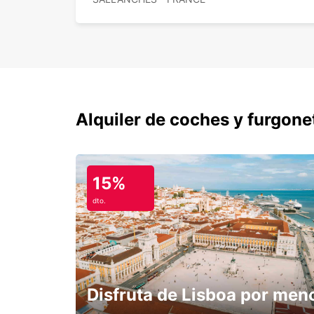
Alquiler de coches y furgone
15%
dto.
Disfruta de Lisboa por men