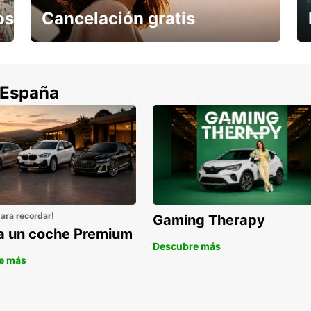
os
Cancelación gratis
Cancela sin coste si tu vuelo se cancela
 España
para recordar!
Gaming Therapy
la un coche Premium
Descubre más
e más