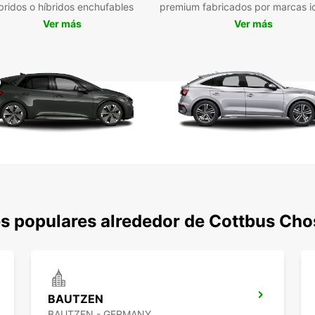
bridos o híbridos enchufables
premium fabricados por marcas i
Puedes
Ver más
Ver más
automá
La re
en el 
tren, 
Nuestr
través
planif
Además
larga 
puedes
que te
Amp
s populares alrededor de Cottbus Ch
las
Veh
aut
Rec
BAUTZEN
Res
BAUTZEN - GERMANY