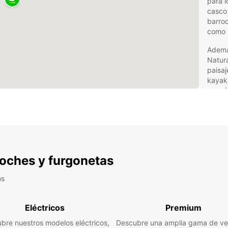
para l
casco 
barroc
como u
Ademá
Natur
paisaj
kayak
económ
cultur
durant
Alq
con
 coches y furgonetas
Para e
os
libert
coche
Eléctricos
Premium
Dispo
coches
bre nuestros modelos eléctricos,
Descubre una amplia gama de ve
de luj