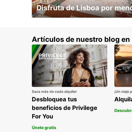
Disfruta de Lisboa por men
con un 15% de descuento.
Artículos de nuestro blog en
Saca más de cada alquiler
¡Un viaje 
Desbloquea tus
Alqui
beneficios de Privilege
Descubr
For You
Únete gratis