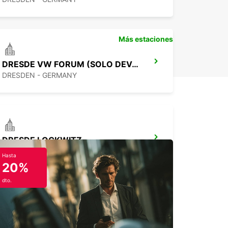
ileres flexibles: corto, medio y largo plazo
iones de alquiler de ida disponibles
ropcar, tu visita a Cottbus será mucho más
Más estaciones
 y flexible, permitiéndote descubrir cada rincón
a fascinante ciudad y sus alrededores a tu ritmo.
DRESDE VW FORUM (SOLO DEVOLUCIÓN)
DRESDEN - GERMANY
DRESDE LOCKWITZ
DRESDEN - GERMANY
Hasta
20%
dto.