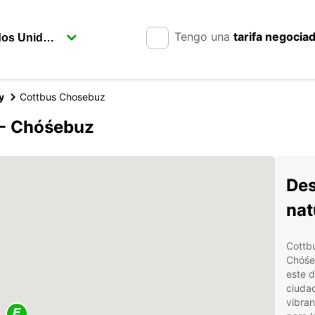
Tengo una
tarifa negocia
y
Cottbus Chosebuz
 - Chóśebuz
Des
nat
Cottb
Chóśe
este d
ciudad
vibran