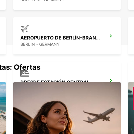
Alqu
Opc
Con Eu
cómoda
de est
AEROPUERTO DE BERLÍN-BRANDENBURGO
BERLIN - GERMANY
tas: Ofertas
DRESDE ESTACIÓN CENTRAL
DRESDEN - GERMANY