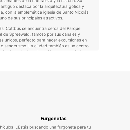
os amantes de la naturaleza y la historia. Su
antiguo destaca por la arquitectura gótica y
a, con la emblemática iglesia de Santo Nicolás
no de sus principales atractivos.
s, Cottbus se encuentra cerca del Parque
al de Spreewald, famoso por sus canales y
es únicos, perfecto para hacer excursiones en
 o senderismo. La ciudad también es un centro
ico importante en la región, con una oferta
al que incluye teatros, museos y festivales
e todo el año.
uiler de coches en Cottbus
 Europcar
xplorar Cottbus y sus alrededores con total
ad, Europcar ofrece un servicio de alquiler de
s adaptado a todas tus necesidades.
Furgonetas
nemos de una amplia gama de vehículos, desde
 urbanos y familiares hasta SUVs, deportivos y
hículos
¿Estás buscando una furgoneta para tu
o, incluyendo opciones eléctricas e híbridas.