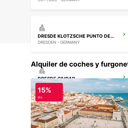
DRESDE KLOTZSCHE PUNTO DE SERVICIO
DRESDEN - GERMANY
Alquiler de coches y furgone
DRESDE CIUDAD
DRESDEN - GERMANY
15%
dto.
BERLÍN ADLERSHOF
BERLIN - GERMANY