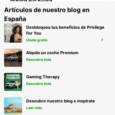
BERGEN AUF RÜGEN
BERGEN / RUEGEN - GERMANY
Artículos de nuestro blog en
España
Desbloquea tus beneficios de Privilege
For You
HAMBURG BERGEDORF NEW FROM 1 10
Únete gratis
26
HAMBURG - GERMANY
Alquila un coche Premium
Descubre más
Gaming Therapy
Descubre más
Descubre nuestro blog e inspírate
Leer más