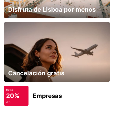
Disfruta de Lisboa por menos
Cancelación gratis
Hasta
20%
Empresas
dto.